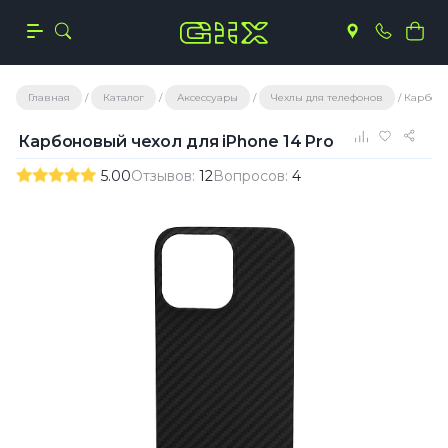
Главная
Каталог
Аксессуары
Чехлы для телефонов
Карбоно
Карбоновый чехол для iPhone 14 Pro
5.00
Отзывов:
12
Вопросов:
4