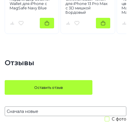
Wallet для iPhone с
для iPhone 13 Pro Max
цве
MagSafe Navy Blue
с 3D мишкой
MagS
Бордовый
Max
Отзывы
Оставить отзыв
С фото