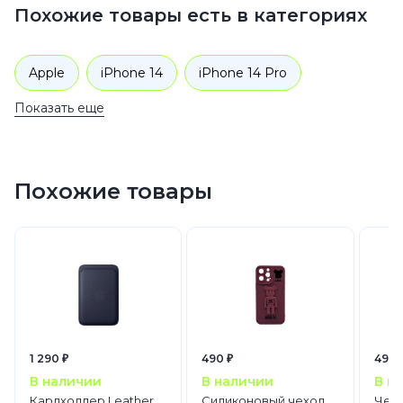
Похожие товары есть в категориях
Apple
iPhone 14
iPhone 14 Pro
Показать еще
Аксессуары
Чехлы для телефонов
Похожие товары
1 290 ₽
490 ₽
490 
В наличии
В наличии
В н
Кардхолдер Leather
Силиконовый чехол
Чехо