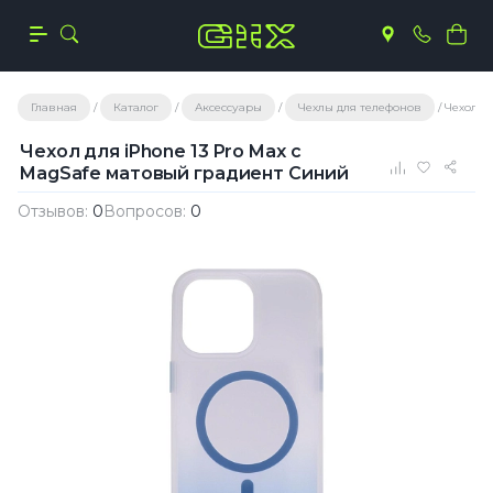
Главная
Каталог
Аксессуары
Чехлы для телефонов
Чехол д
Чехол для iPhone 13 Pro Max с
MagSafe матовый градиент Синий
Отзывов:
0
Вопросов:
0