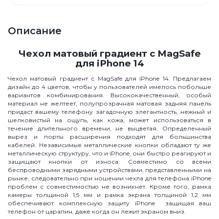
Описание
Чехол матовый градиент с MagSafe
для iPhone 14
Чехол матовый градиент с MagSafe для iPhone 14. Предлагаем
дизайн до 4 цветов, чтобы у пользователей имелось побольше
вариантов комбинирования. Высококачественный, особый
материал не желтеет, полупрозрачная матовая задняя панель
придаст вашему телефону загадочную элегантность, нежный и
шелковистый на ощупь, как кожа, может использоваться в
течение длительного времени, не выцветая. Определенный
вырез и порты расширения подходят для большинства
кабелей. Независимые металлические кнопки обладают ту же
металлическую структуру, что и iPhone, они быстро реагируют и
защищают кнопки от износа. Совместимо со всеми
беспроводными зарядными устройствами, представленными на
рынке, следовательно при ношении чехла для телефона iPhone
проблем с совместимостью не возникнет. Кроме того, рамка
камеры толщиной 1,5 мм и рамка экрана толщиной 1,2 мм
обеспечивают комплексную защиту iPhone защищая ваш
телефон от царапин, даже когда он лежит экраном вниз.