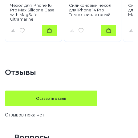
Чехол для iPhone 16
Силиконовый чехол
Сили
Pro Max Silicone Case
для iPhone 14 Pro
для 
with MagSafe -
Темно-фиолетовый
Mag
Ultramarine
Отзывы
Оставить отзыв
Отзывов пока нет.
Вопросы