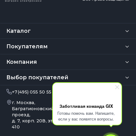
Каталог
Покупателям
Компания
Выбор покупателей
+7(495) 055 50 55
info@gix.ru
г. Москва,
10:00 – 20:00
Заботливая команда GIX
Ежедневно
Багратионовский
Готовы помочь вам. Напишите,
проезд,
если у вас появятся вопросы.
д. 7, корп. 20В, эт. 4, оф.
410