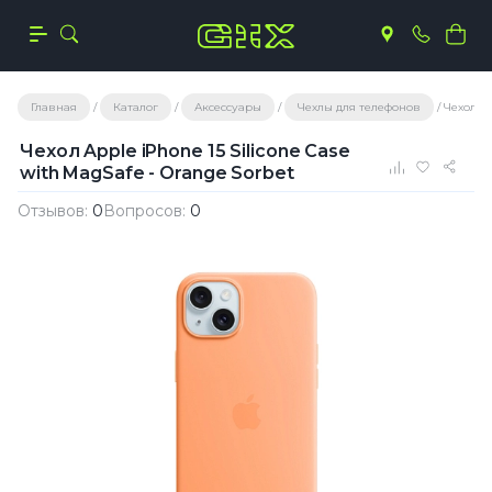
Главная
Каталог
Аксессуары
Чехлы для телефонов
Чехол Ap
Чехол Apple iPhone 15 Silicone Case
with MagSafe - Orange Sorbet
Отзывов:
0
Вопросов:
0