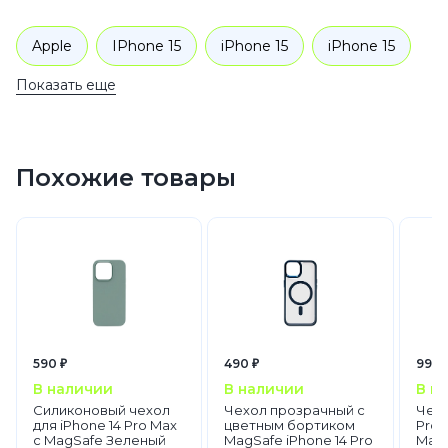
Apple
IPhone 15
iPhone 15
iPhone 15
Показать еще
iPhone 15
Аксессуары
Чехлы для телефонов
Похожие товары
590 ₽
490 ₽
990 
В наличии
В наличии
В н
Силиконовый чехол
Чехол прозрачный с
Чехо
для iPhone 14 Pro Max
цветным бортиком
Pro 
с MagSafe Зеленый
MagSafe iPhone 14 Pro
Mag