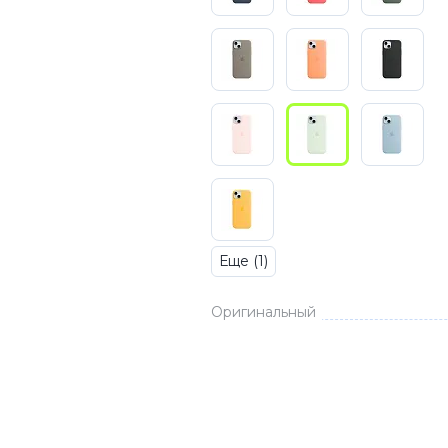
3
Series S
Pixel 9
2
Series Z
Pixel 8
1
Pixel 7
E
Pixel 6
Xiaomi
Honor
Honor 400
Еще (1)
Honor 400
Honor Magi
Оригинальный
g
Redmi
Аксессу
Чехлы
Защитные 