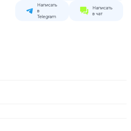
Написать
устройства
Написать
в
в чат
ккумуляторы
Telegram
ьные держатели