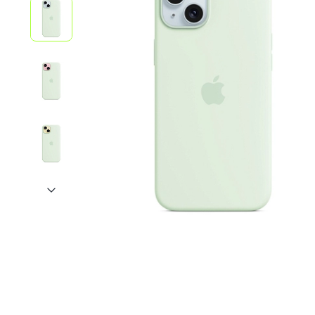
iPhone 1
iPhone 1
iPhone 1
iPhone S
Poco
F Series
M Series
X Series
Nothin