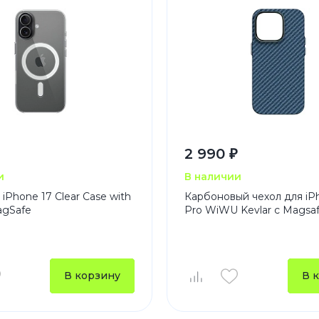
2 990 ₽
и
В наличии
iPhone 17 Clear Case with
Карбоновый чехол для iP
agSafe
Pro WiWU Kevlar с Magsaf
В корзину
В 