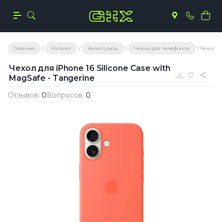
Главная
Каталог
Аксессуары
Чехлы для телефонов
Чехол дл
Чехол для iPhone 16 Silicone Case with
MagSafe - Tangerine
Отзывов:
0
Вопросов:
0