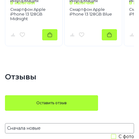
В наличии
В наличии
В н
Смартфон Apple
Смартфон Apple
Сма
iPhone 13 128GB
iPhone 13 128GB Blue
iPho
Midnight
Отзывы
Оставить отзыв
С фото