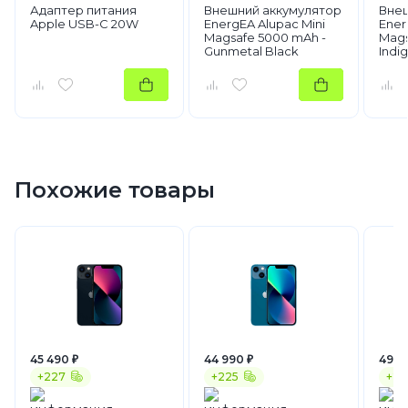
Адаптер питания
Внешний аккумулятор
Внеш
Apple USB-C 20W
EnergEA Alupac Mini
Ener
Magsafe 5000 mAh -
Mags
Gunmetal Black
Indi
Похожие товары
45 490 ₽
44 990 ₽
49 9
+227
+225
+25