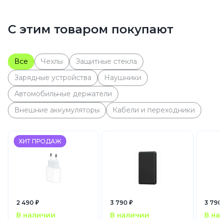
С этим товаром покупают
Все
Чехлы
Защитные стекла
Зарядные устройства
Наушники
Автомобильные держатели
Внешние аккумуляторы
Кабели и переходники
ХИТ ПРОДАЖ
2 490 ₽
3 790 ₽
3 79
В наличии
В наличии
В н