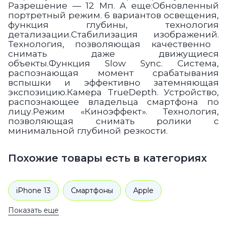
Разрешение — 12 Мп
. А еще:
Обновленный
портретный режим.
6 вариантов освещения,
функция глубины, технология
детализации.
Стабилизация изображений.
Технология, позволяющая качественно
снимать даже движущиеся
объекты.
Функция Slow Sync.
Система,
распознающая момент срабатывания
вспышки и эффективно затемняющая
экспозицию.
Камера TrueDepth.
Устройство,
распознающее владельца смартфона по
лицу.
Режим «Киноэффект».
Технология,
позволяющая снимать ролики с
минимальной глубиной резкости.
Похожие товары есть в категориях
iPhone 13
Смартфоны
Apple
Показать еще
iPhone 13