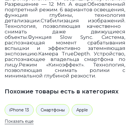
Разрешение — 12 Мп
. А еще:
Обновленный
портретный режим.
6 вариантов освещения,
функция глубины, технология
детализации.
Стабилизация изображений.
Технология, позволяющая качественно
снимать даже движущиеся
объекты.
Функция Slow Sync.
Система,
распознающая момент срабатывания
вспышки и эффективно затемняющая
экспозицию.
Камера TrueDepth.
Устройство,
распознающее владельца смартфона по
лицу.
Режим «Киноэффект».
Технология,
позволяющая снимать ролики с
минимальной глубиной резкости.
Похожие товары есть в категориях
iPhone 13
Смартфоны
Apple
Показать еще
iPhone 13