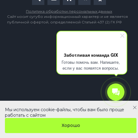
Политика обработки персональных данных
Сайт носит сугубо информационный характер и не является
публичной офертой, определяемой Статьей 437 (2) ГК РФ
Заботливая команда GIX
Готовы помочь вам. Напишите,
если у вас появятся вопросы.
Мы используем cookie-файлы, чтобы вам было проще
48 990 ₽
В корзину
работать с сайтом
Хорошо
Главная
Кабинет
Каталог
Сравнение
Избранное