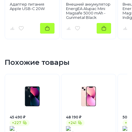
Адаптер питания
Внешний аккумулятор
Внеш
Apple USB-C 20W
EnergEA Alupac Mini
Ener
Magsafe 5000 mAh -
Mags
Gunmetal Black
Indi
Похожие товары
45 490 ₽
48 190 ₽
50 4
+227
+241
+25