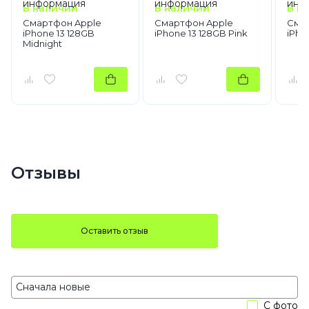
В наличии
В наличии
В н
Смартфон Apple
Смартфон Apple
Сма
iPhone 13 128GB
iPhone 13 128GB Pink
iPho
Midnight
Отзывы
Оставить отзыв
С фото