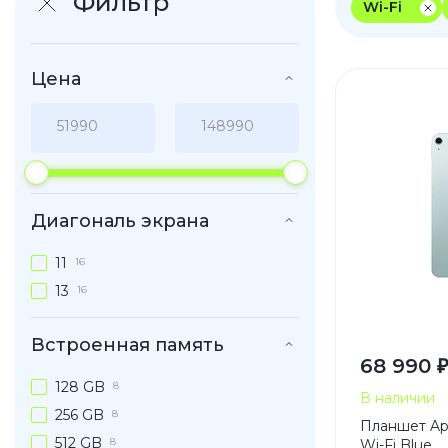
Фильтр
Wi-Fi
iPhone 1
iPhone 1
Цена
iPhone 1
iPhone S
Poco
Диагональ экрана
F Series
11
M Series
16
13
X Series
16
Встроенная память
68 990 
Nothin
128 GB
8
В наличии
256 GB
8
Планшет Appl
512 GB
8
Wi-Fi Blue