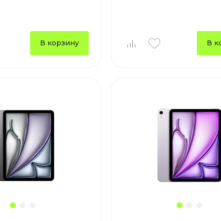
Зарядные 
Внешние а
Кабели
В корзину
В к
Автомобил