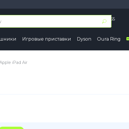
+7 (495) 055 50 55
Заказать звонок
ушники
Игровые приставки
Dyson
Oura Ring
17
iPhone 16
iPhone 15
7 Pro Max
iPhone 16 Pro Max
iPhone 15 
pple iPad Air
7 Pro
iPhone 16 Pro
iPhone 15 
7
iPhone 16 Plus
iPhone 15 
7e
iPhone 16
iPhone 15
ir
iPhone 16e
Samsung
Google
4
Series A
Pixel 10