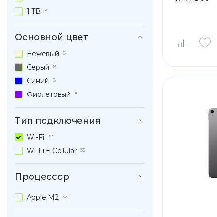
1 TB
8
Основной цвет
Бежевый
8
Серый
8
Синий
8
Фиолетовый
8
Тип подключения
Wi-Fi
32
Wi-Fi + Cellular
32
Процессор
Apple M2
32