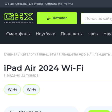
О нас
Отзывы
Доставка
Оплата
Контакты
Каталог
Смартфоны
Ноутбуки
Планшеты
Часы
На
iPhone 
iPhone 1
Главная
Каталог
Планшеты
Планшеты Apple
Планшеты A
iPhone 1
iPad Air 2024 Wi-Fi
iPhone 1
iPhone 1
Найдено 32 товара
iPhone A
Wi-Fi
Wi-Fi
iPhone
iPhone 1