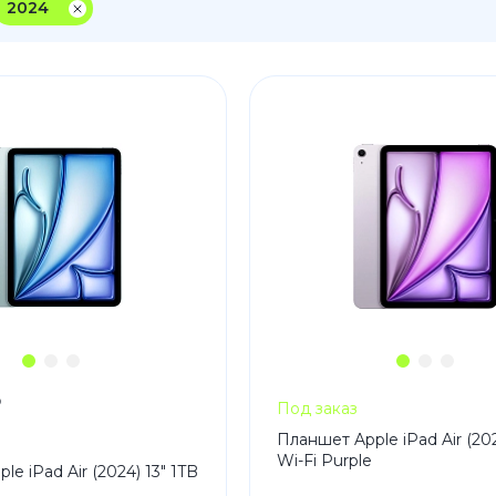
2024
3
Series S
Pixel 9
2
Series Z
Pixel 8
1
Pixel 7
E
Pixel 6
Xiaomi
Honor
Honor 400
Honor 400
Honor Magi
₽
Под заказ
g
Redmi
Аксессу
Планшет Apple iPad Air (202
Wi-Fi Purple
Чехлы
e iPad Air (2024) 13" 1TB
Защитные 