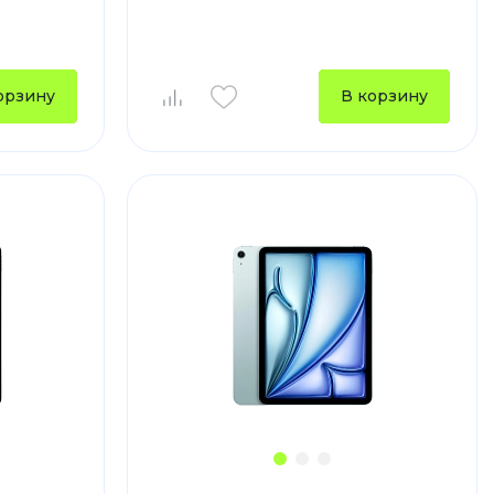
устройства
ккумуляторы
орзину
В корзину
ьные держатели