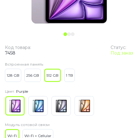
Код товара:
Статус:
7458
Под заказ
Встроенная память
128 GB
256 GB
512 GB
1 TB
Цвет:
Purple
Модуль сотовой связи
Wi-Fi
Wi-Fi + Cellular