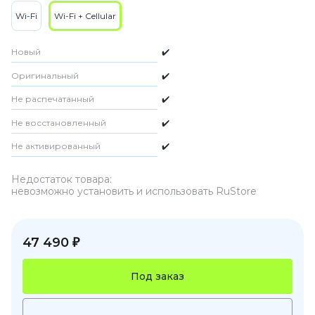
Wi-Fi
Wi-Fi + Cellular
Новый
✔️
Оригинальный
✔️
Не распечатанный
✔️
Не восстановленный
✔️
Не активированный
✔️
Недостаток товара:
невозможно установить и использовать RuStore
47 490 ₽
Под заказ