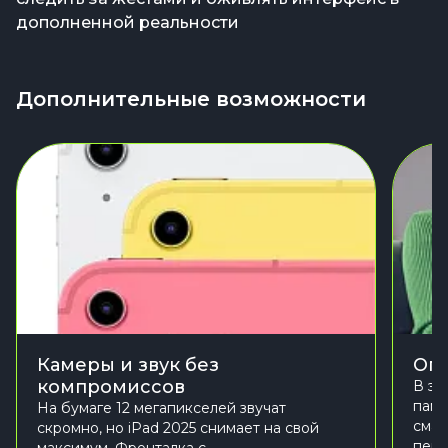
дополненной реальности
Дополнительные возможности
Камеры и звук без
Опе
компромиссов
В эт
памя
На бумаге 12 мегапикселей звучат
смар
скромно, но iPad 2025 снимает на свой
перв
максимум. Фронталка с