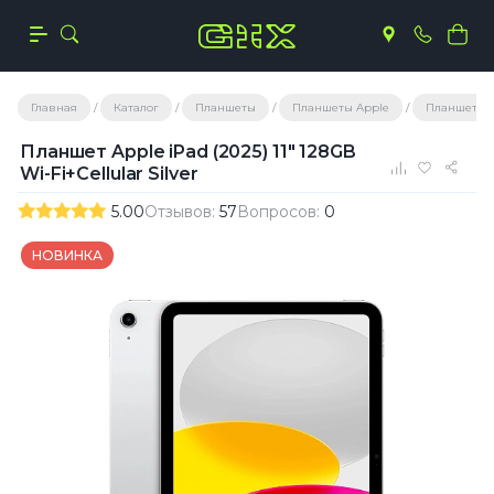
Главная
Каталог
Планшеты
Планшеты Apple
Планшеты A
Планшет Apple iPad (2025) 11" 128GB
Wi-Fi+Cellular Silver
5.00
Отзывов:
57
Вопросов:
0
НОВИНКА