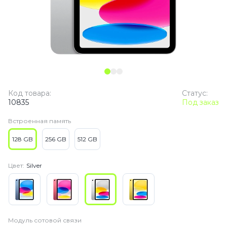
Код товара:
Статус:
10835
Под заказ
Встроенная память
128 GB
256 GB
512 GB
Цвет:
Silver
Модуль сотовой связи