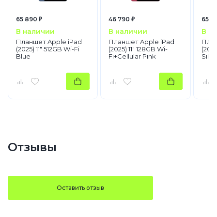
65 890 ₽
46 790 ₽
65 8
В наличии
В наличии
В н
Планшет Apple iPad
Планшет Apple iPad
План
(2025) 11" 512GB Wi-Fi
(2025) 11" 128GB Wi-
(2025
Blue
Fi+Cellular Pink
Silve
Отзывы
Оставить отзыв