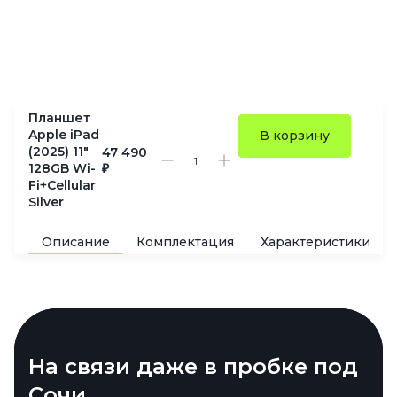
Планшет
Apple iPad
В корзину
(2025) 11"
47 490
128GB Wi-
₽
Fi+Cellular
Silver
Описание
Комплектация
Характеристики
Полтерабайта, чтобы не
На связи даже в пробке под
Экран, который не утомляет
Маленький трансформер
удалять любимое
Сочи
под любые задачи