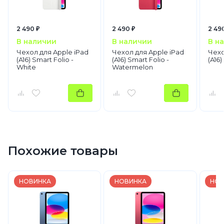
2 490 ₽
2 490 ₽
2 49
В наличии
В наличии
В н
Чехол для Apple iPad
Чехол для Apple iPad
Чехо
(A16) Smart Folio -
(A16) Smart Folio -
(A16)
White
Watermelon
Похожие товары
НОВИНКА
НОВИНКА
НОВ