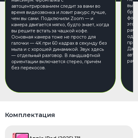
выгр
автоцентрированием следит за вами во
брау
время видеозвонка и ловит ракурс лучше,
фото
чем вы сами. Подключили Zoom — и
это 
камера двигается мягко, будто знает, когда
рабо
вы решите встать за чашкой кофе.
один
Основная камера тоже не просто для
прил
галочки — 4K при 60 кадрах в секунду без
Даже
мыла и с хорошей динамикой. Звук здесь
авто
— отдельный разговор. В ландшафтной
рабо
ориентации включается стерео, причём
без перекосов.
Комплектация