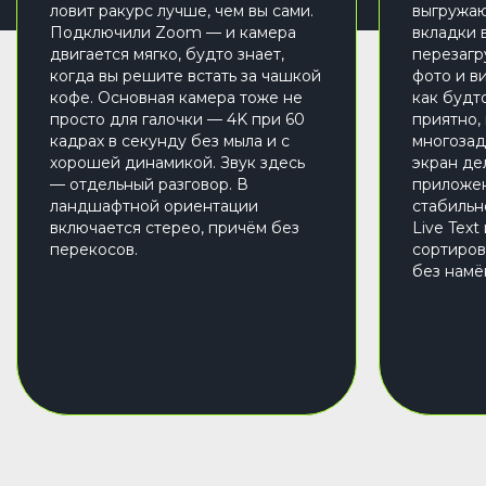
ловит ракурс лучше, чем вы сами.
выгружаю
Подключили Zoom — и камера
вкладки 
двигается мягко, будто знает,
перезагр
когда вы решите встать за чашкой
фото и в
кофе. Основная камера тоже не
как будт
просто для галочки — 4K при 60
приятно,
кадрах в секунду без мыла и с
многоза
хорошей динамикой. Звук здесь
экран де
— отдельный разговор. В
приложен
ландшафтной ориентации
стабильн
включается стерео, причём без
Live Text
перекосов.
сортиров
без намё