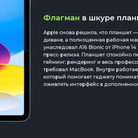
Флагман
в шкуре пла
Apple снова решила, что планшет —
диване, а полноценная рабочая ма
унаследовал A16 Bionic от iPhone 14
пресс-релиза. Планшет спокойно п
гейминг, рендеринг и весь профес
требовал MacBook. Внутри работае
который помогает гаджету понимать
оживлять интерфейс в дополненно