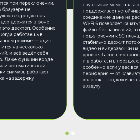
тся при переключении,
наушникам моментально
в браузере не
поддерживает устойчив
ужаются, редакторы
соединение даже на рас
идео держатся в фоне,
Wi-Fi 6 позволяет качать
о это десктоп. Особенно
файлы без зависаний, а 
 когда работаешь в
подключении к 5G план
дачном режиме — один
стабильно держит поток
лится на несколько
видео и видеозвонки на
ий, и всё ведёт себя
уровне. Такое сочетани
о. Даже функции вроде
и в работе, и в поездках,
 или автоматической
особенно если у вас вся
ки снимков работают
периферия — от клавиат
ка на задержку
колонок — подключаетс
воздуху.