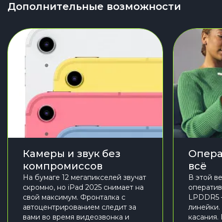
Дополнительные возможности
Камеры и звук без
Опера
компромиссов
всё
На бумаге 12 мегапикселей звучат
В этой в
скромно, но iPad 2025 снимает на
оператив
свой максимум. Фронталка с
LPDDR5 —
автоцентрированием следит за
линейки.
вами во время видеозвонка и
касания.