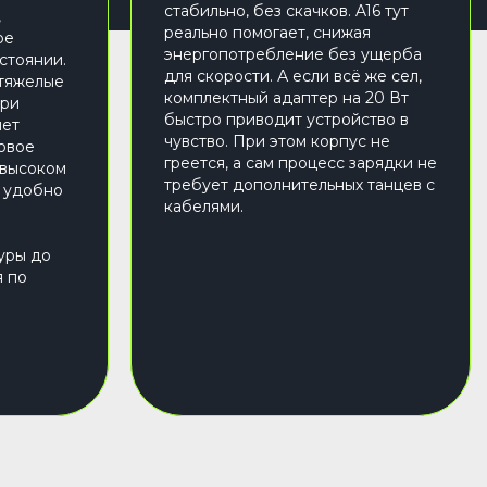
стабильно, без скачков. A16 тут
,
реально помогает, снижая
ое
энергопотребление без ущерба
стоянии.
для скорости. А если всё же сел,
 тяжелые
комплектный адаптер на 20 Вт
при
быстро приводит устройство в
шет
чувство. При этом корпус не
овое
греется, а сам процесс зарядки не
 высоком
требует дополнительных танцев с
е удобно
кабелями.
уры до
я по