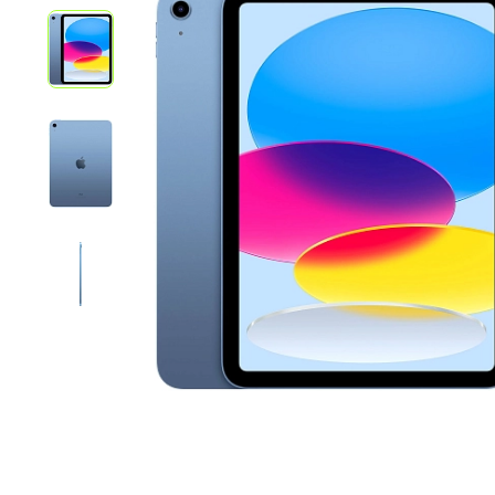
iPhone 1
iPhone 1
iPhone 1
iPhone S
Poco
F Series
M Series
X Series
Nothin