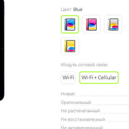
3
Series S
Pixel 9
Цвет:
Blue
2
Series Z
Pixel 8
1
Pixel 7
E
Pixel 6
Xiaomi
Honor
Модуль сотовой связи
Honor 400
Honor 400
Wi-Fi
Wi-Fi + Cellular
Honor Magi
Новый
Оригинальный
g
Redmi
Аксессу
Не распечатанный
Не восстановленный
Чехлы
Не активированный
Защитные 