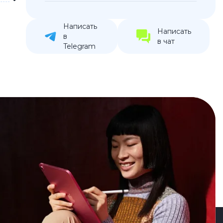
устройства
ккумуляторы
Написать
Написать
в
в чат
Telegram
ьные держатели