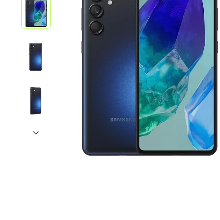
iPhone 1
iPhone 1
iPhone 1
iPhone S
Poco
F Series
M Series
X Series
Nothin