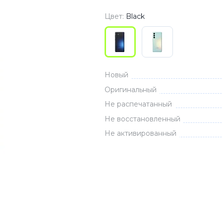
3
Series S
Pixel 9
Цвет:
Black
2
Series Z
Pixel 8
1
Pixel 7
E
Pixel 6
Новый
Оригинальный
Xiaomi
Honor
Не распечатанный
Honor 400
Не восстановленный
Honor 400
Не активированный
Honor Magi
g
Redmi
Аксессу
Чехлы
Защитные 