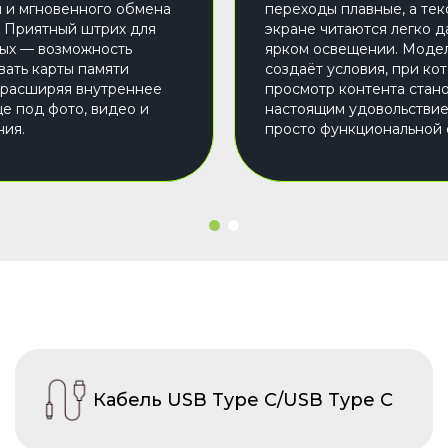
 и мгновенного обмена
переходы плавные, а тек
 Приятный штрих для
экране читаются легко 
ых — возможность
ярком освещении. Моде
вать карты памяти
создаёт условия, при ко
 расширяя внутреннее
просмотр контента стан
е под фото, видео и
настоящим удовольствие
ия.
просто функциональной 
Кабель USB Type C/USB Type C