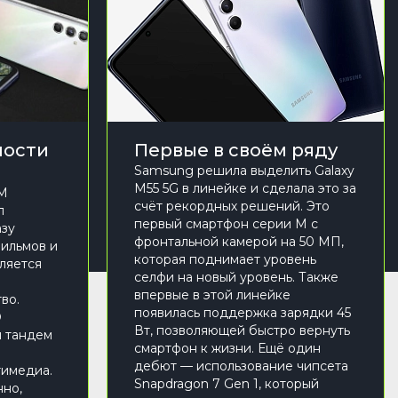
ности
Первые в своём ряду
Samsung решила выделить Galaxy
M55 5G в линейке и сделала это за
 M
счёт рекордных решений. Это
л
первый смартфон серии M с
азу
фронтальной камерой на 50 МП,
фильмов и
которая поднимает уровень
еляется
селфи на новый уровень. Также
впервые в этой линейке
во.
появилась поддержка зарядки 45
D
Вт, позволяющей быстро вернуть
й тандем
смартфон к жизни. Ещё один
дебют — использование чипсета
тимедиа.
Snapdragon 7 Gen 1, который
нно,