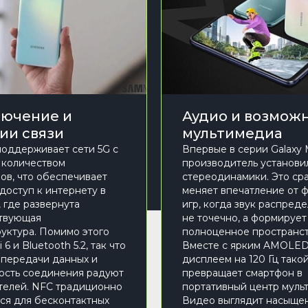
ючение и
Аудио и возмож
ии связи
мультимедиа
оддерживает сети 5G с
Впервые в серии Galaxy
 количеством
производитель установи
ов, что обеспечивает
стереодинамики. Это ср
доступ к интернету в
меняет впечатление от 
, где развернута
игр, когда звук распред
твующая
не точечно, а формирует
уктура. Помимо этого
полноценное пространст
 6 и Bluetooth 5.2, так что
Вместе с ярким AMOLE
 передачи данных и
дисплеем на 120 Гц тако
ость соединения радуют
превращает смартфон в
телей. NFC традиционно
портативный центр муль
ся для бесконтактных
Видео выглядит насыще