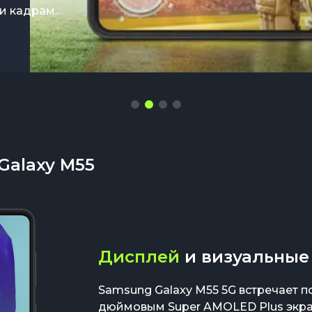
но.
ро
и кадрам.
Galaxy M55
Дисплей
и визуальные
Samsung Galaxy M55 5G встречает п
дюймовым Super AMOLED Plus экра