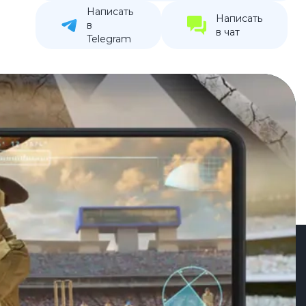
Написать
устройства
Написать
в
в чат
ккумуляторы
Telegram
ьные держатели