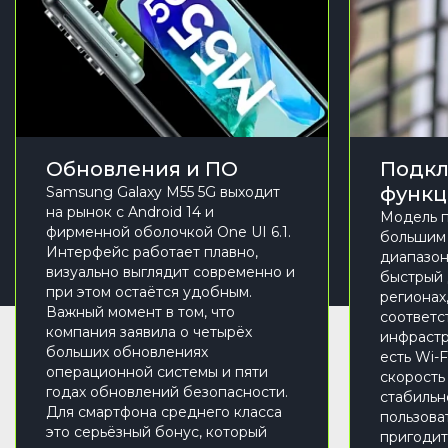
Обновления и ПО
Подкл
функц
Samsung Galaxy M55 5G выходит
на рынок с Android 14 и
Модель п
фирменной оболочкой One UI 6.1.
большим
Интерфейс работает плавно,
диапазон
визуально выглядит современно и
быстрый 
при этом остаётся удобным.
регионах
Важный момент в том, что
соответс
компания заявила о четырёх
инфрастр
больших обновлениях
есть Wi-Fi
операционной системы и пяти
скорость
годах обновлений безопасности.
стабильн
Для смартфона среднего класса
пользова
это серьёзный бонус, который
пригодит