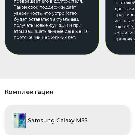
превращает его в долгожителя.
платежей
Такой срок поддержки даёт
данными.
уверенность, что устройство
практичн
будет оставаться актуальным,
использо
получать новые функции и при
microSD,
этом защищать личные данные на
хранилищ
протяжении нескольких лет.
приложен
Комплектация
Samsung Galaxy M55