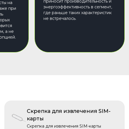
приносит производительность и
сты на
энергоэффективность в сегмент,
даже при
где раньше таких характеристик
ль
не встречалось.
торых
овится
м, а не
опцией.
Скрепка для извлечения SIM-
карты
Скрепка для извлечения SIM-карты