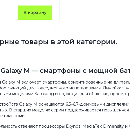
В корзину
рные товары в этой категории.
Galaxy M — смартфоны с мощной ба
 Galaxy M включает смартфоны, ориентированные на длитель
бор функций для повседневного использования. Линейка з
ыми моделями Samsung и подходит для общения, просмотра 
стройств Galaxy M оснащаются 6,5–6,7-дюймовыми дисплеям
ью. В старших моделях серии поддерживается повышенная ча
е плавными.
ельность отвечают процессоры Exynos, MediaTek Dimensity 