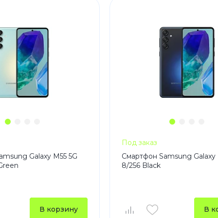
3
Series S
Pixel 9
2
Series Z
Pixel 8
1
Pixel 7
E
Pixel 6
Xiaomi
Honor
Honor 400
Honor 400
Honor Magi
Под заказ
amsung Galaxy M55 5G
Смартфон Samsung Galaxy 
 Green
8/256 Black
g
Redmi
Аксессу
Чехлы
В корзину
В к
Защитные 