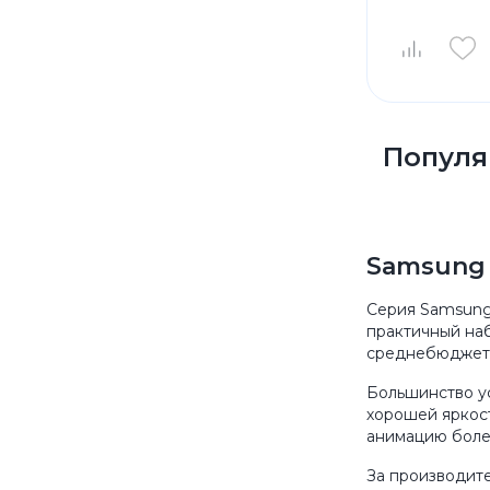
Популя
Samsung 
Серия Samsung
практичный на
среднебюджетн
Большинство у
хорошей яркост
анимацию боле
За производит