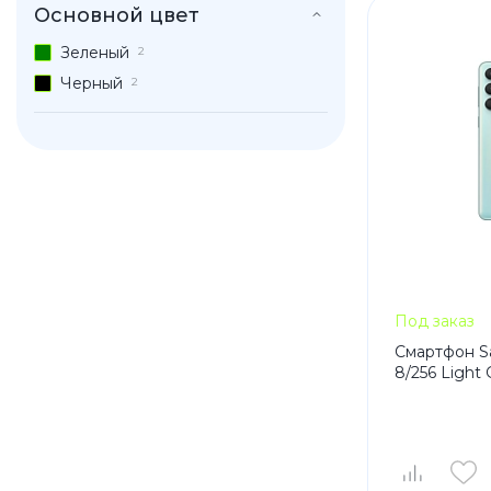
Основной цвет
iPhone 1
Зеленый
2
iPhone 1
Черный
2
iPhone 1
iPhone S
Poco
F Series
M Series
X Series
Под заказ
Смартфон S
8/256 Light
Nothin