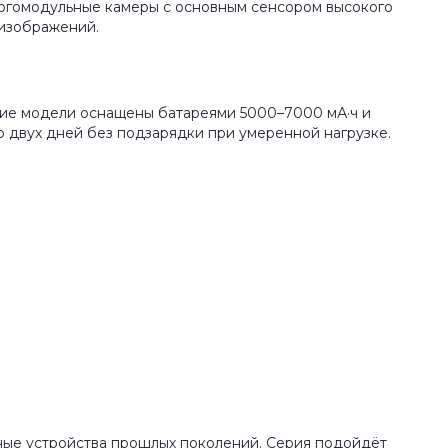
огомодульные камеры с основным сенсором высокого
изображений.
гие модели оснащены батареями 5000–7000 мА·ч и
 двух дней без подзарядки при умеренной нагрузке.
нные устройства прошлых поколений. Серия подойдёт