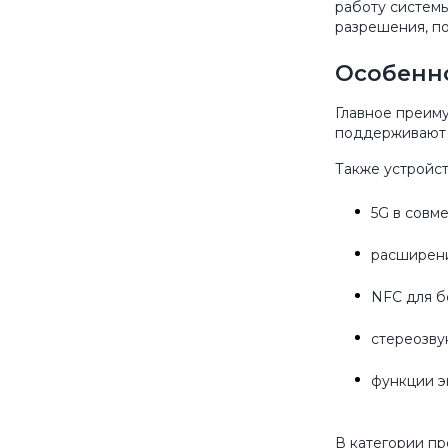
работу систем
разрешения, п
Особенно
Главное преим
поддерживают б
Также устройс
5G в совм
расширени
NFC для б
стереозвук
функции э
В категории пр