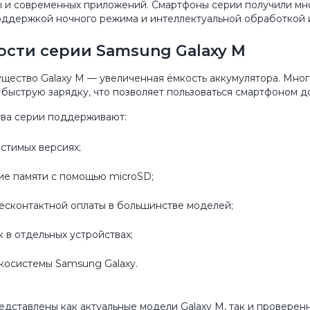
ы и современных приложений. Смартфоны серии получили мн
оддержкой ночного режима и интеллектуальной обработкой 
сти серии Samsung Galaxy M
ущество Galaxy M — увеличенная ёмкость аккумулятора. Мно
ыструю зарядку, что позволяет пользоваться смартфоном до
тва серии поддерживают:
естимых версиях;
е памяти с помощью microSD;
есконтактной оплаты в большинстве моделей;
 в отдельных устройствах;
косистемы Samsung Galaxy.
едставлены как актуальные модели Galaxy M, так и провере