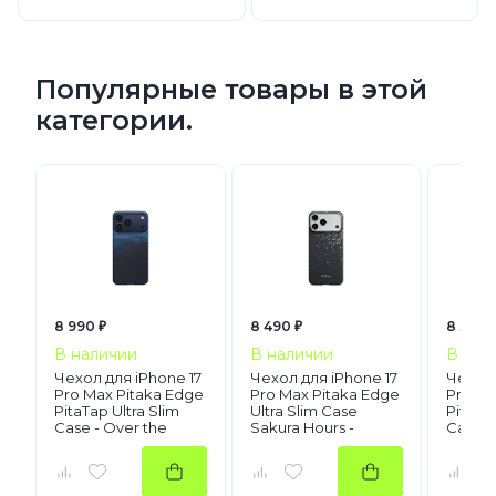
Популярные товары в этой
категории.
8 990 ₽
8 490 ₽
8 390 
В наличии
В наличии
В нал
Чехол для iPhone 17
Чехол для iPhone 17
Чехол 
Pro Max Pitaka Edge
Pro Max Pitaka Edge
Pro Ma
PitaTap Ultra Slim
Ultra Slim Case
PitaTap
Case - Over the
Sakura Hours -
Case -
Horizon
Midnight Black
Galaxy