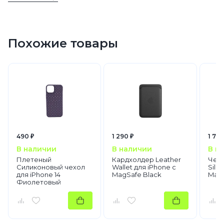
iPhone 16
iPhone 16 Plus
Аксессуары
Чехлы для телефонов
Похожие товары
490 ₽
1 290 ₽
1 790
В наличии
В наличии
В н
Плетеный
Кардхолдер Leather
Чехо
Силиконовый чехол
Wallet для iPhone с
Sili
для iPhone 14
MagSafe Black
MagS
Фиолетовый