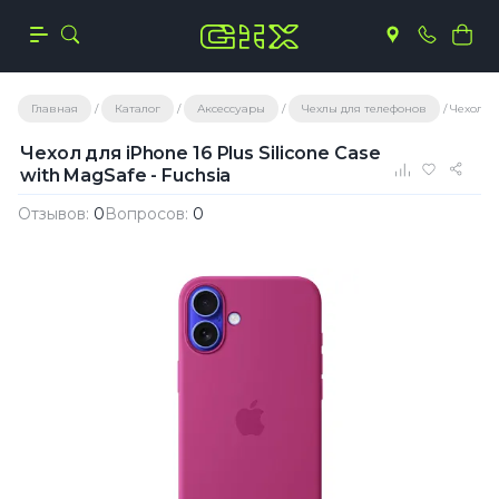
Главная
Каталог
Аксессуары
Чехлы для телефонов
Чехол дл
Чехол для iPhone 16 Plus Silicone Case
with MagSafe - Fuchsia
Отзывов:
0
Вопросов:
0