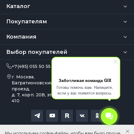
Каталог
Покупателям
Компания
Выбор покупателей
+7(495) 055 50 55
info@gix.ru
г. Москва,
10:00 – 20:00
Заботливая команда GIX
Ежедневно
Багратионовский
Готовы помочь вам. Напишите,
проезд,
если у вас появятся вопросы.
д. 7, корп. 20В, эт. 4, оф.
410
Политика обработки персональных данных
Сайт носит сугубо информационный характер и не является
Мы используем cookie-файлы, чтобы вам было проще