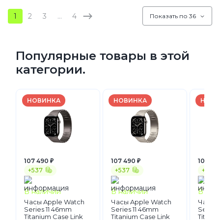
1
2
3
…
4
Показать по 36
Популярные товары в этой
категории.
НОВИНКА
НОВИНКА
НОВИ
107 490 ₽
107 490 ₽
105 99
+537
+537
+530
В наличии
В наличии
В нал
Часы Apple Watch
Часы Apple Watch
Часы 
Series 11 46mm
Series 11 46mm
Series
Titanium Case Link
Titanium Case Link
Titani