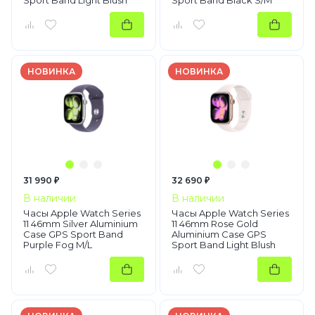
Sport Band Light Blush
Sport Band Black S/M
M/L
НОВИНКА
НОВИНКА
31 990 ₽
32 690 ₽
В наличии
В наличии
Часы Apple Watch Series
Часы Apple Watch Series
11 46mm Silver Aluminium
11 46mm Rose Gold
Case GPS Sport Band
Aluminium Case GPS
Purple Fog M/L
Sport Band Light Blush
S/M