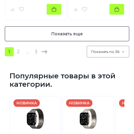
Показать еще
1
2
…
3
Показать по 36
Популярные товары в этой
категории.
НОВИНКА
НОВИНКА
НОВИ