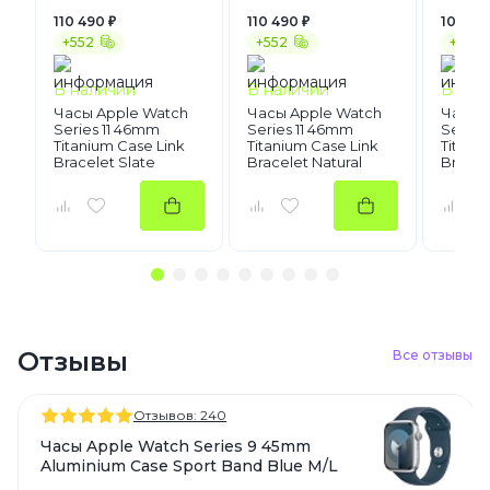
110 490 ₽
110 490 ₽
105 99
+552
+552
+530
В наличии
В наличии
В нал
Часы Apple Watch
Часы Apple Watch
Часы 
Series 11 46mm
Series 11 46mm
Series
Titanium Case Link
Titanium Case Link
Titani
Bracelet Slate
Bracelet Natural
Bracel
Отзывы
Все отзывы
Отзывов: 240
Часы Apple Watch Series 9 45mm
Aluminium Case Sport Band Blue M/L