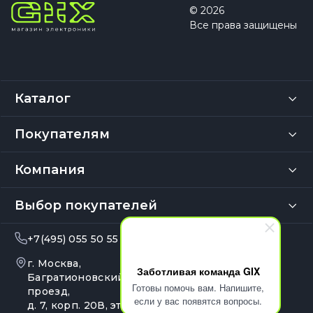
© 2026
Все права защищены
Каталог
Покупателям
Компания
Выбор покупателей
+7(495) 055 50 55
info@gix.ru
г. Москва,
10:00 – 20:00
Заботливая команда GIX
Ежедневно
Багратионовский
Готовы помочь вам. Напишите,
проезд,
если у вас появятся вопросы.
д. 7, корп. 20В, эт. 4, оф.