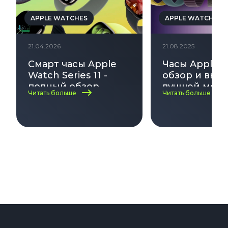
APPLE WATCHES
APPLE WATCHES
21.04.2026
21.08.2025
Смарт часы Apple
Часы Apple 
Watch Series 11 -
обзор и выб
полный обзор
лучшей моде
Читать больше
Читать больше
функций часов,
2025
характеристик,
здоровья, дизайна и
совместимости