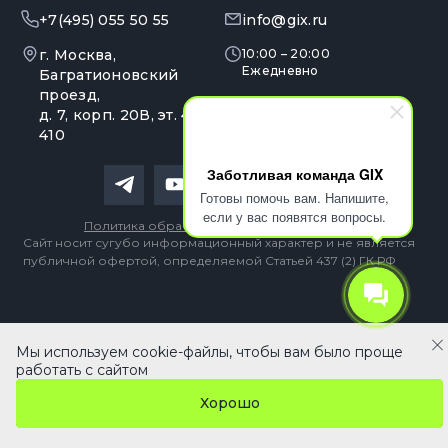
+7(495) 055 50 55
info@gix.ru
г. Москва,
10:00 – 20:00
Ежедневно
Багратионовский
проезд,
д. 7, корп. 20В, эт. 4, оф.
410
Заботливая команда GIX
Готовы помочь вам. Напишите,
если у вас появятся вопросы.
Политика обработки персональных данных
Сайт носит сугубо информационный характер и не является
публичной офертой, определяемой Статьей 437 (2) ГК РФ
Мы используем cookie-файлы, чтобы вам было проще
107 990 ₽
В корзину
работать с сайтом
Хорошо
Главная
Кабинет
Каталог
Сравнение
Избранное