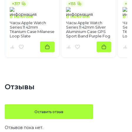
+317
+155
+30
В наличии
В наличии
В н
Часы Apple Watch
Часы Apple Watch
Часы
Series 11 42mm
Series 11 42mm Silver
Seri
Titanium Case Milanese
Aluminium Case GPS
Tita
Loop Slate
Sport Band Purple Fog
Loop
M/L
Отзывы
Оставить отзыв
Отзывов пока нет.