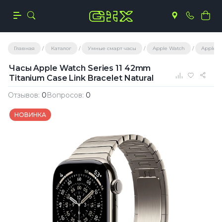
Главная
Каталог
Умные смарт часы
Apple Watch
Apple Wa
Часы Apple Watch Series 11 42mm
Titanium Case Link Bracelet Natural
Отзывов:
0
Вопросов:
0
НОВИНКА