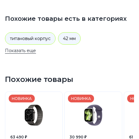
Похожие товары есть в категориях
титановый корпус
42 мм
Показать еще
Натуральный титан
2025
42 мм
2025
Умные смарт часы
Apple Watch
Похожие товары
Apple Watch Series 11
НОВИНКА
НОВИНКА
НОВ
63 490 ₽
30 990 ₽
61 49