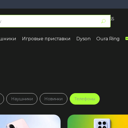
+7 (495) 055 50 55
Заказать звонок
ушники
Игровые приставки
Dyson
Oura Ring
17
iPhone 16
iPhone 15
7 Pro Max
iPhone 16 Pro Max
iPhone 15 
7 Pro
iPhone 16 Pro
iPhone 15 
7
iPhone 16 Plus
iPhone 15 
7e
iPhone 16
iPhone 15
ir
iPhone 16e
Наушники
Новинки
Телефоны
Samsung
Google
4
Series A
Pixel 10