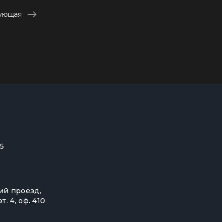
устройства
ующая
ккумуляторы
ьные держатели
55
ий проезд,
эт. 4, оф. 410