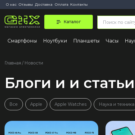
О нас
Отзывы
Доставка
Оплата
Контакты
Каталог
Смартфоны
Ноутбуки
Планшеты
Часы
На
iPhone 
iPhone 1
Главная
Новости
iPhone 1
Блоги и и статьи
iPhone 1
iPhone 1
iPhone A
Все
Apple
Apple Watches
Наука и техника
iPhone
iPhone 1