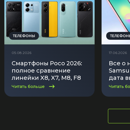
iPhone 1
iPhone 1
iPhone 1
iPhone S
ТЕЛЕФОНЫ
ТЕЛЕФОН
05.08.2026
17.06.2026
Poco
Смартфоны Poco 2026:
Все о
F Series
полное сравнение
Samsun
M Series
линейки X8, X7, M8, F8
дата в
— характеристики,
харак
X Series
Читать больше
Читать б
отличия и
первы
рекомендации по
выбору
Nothin