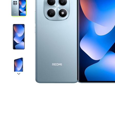
iPhone 1
iPhone 1
iPhone 1
iPhone S
Poco
F Series
M Series
X Series
Nothin