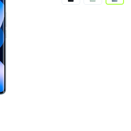
3
Series S
Pixel 9
2
Series Z
Pixel 8
1
Pixel 7
E
Pixel 6
Xiaomi
Honor
Honor 400
Honor 400
Honor Magi
g
Redmi
Аксессу
Чехлы
Защитные 