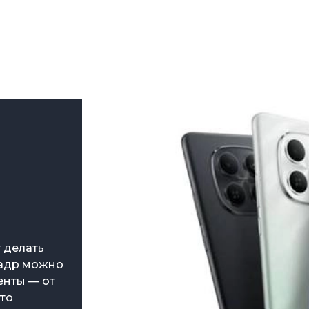
Зарядные 
Внешние а
Кабели
Автомобил
 делать
кадр можно
енты — от
ото