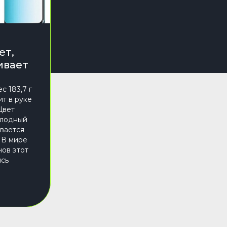
ет,
ивает
с 183,7 г
т в руке
Цвет
холодный
ивается
 В мире
нов этот
ясь