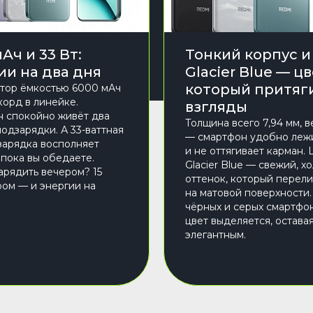
Ач и 33 Вт:
Тонкий корпус и
ии на два дня
Glacier Blue — цв
который притяг
тор ёмкостью 6000 мАч
корд в линейке.
взгляды
 спокойно живёт два
Толщина всего 7,94 мм, ве
подзарядки. А 33-ваттная
— смартфон удобно лежи
зарядка восполняет
и не оттягивает карман. 
 пока вы обедаете.
Glacier Blue — свежий, 
арядить вечером? 15
оттенок, который перел
ром — и энергии на
на матовой поверхности.
чёрных и серых смартфо
цвет выделяется, остава
элегантным.