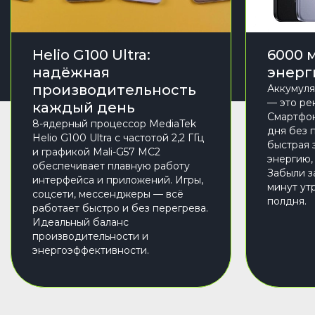
Helio G100 Ultra:
6000 м
надёжная
энерг
производительность
Аккумуля
— это ре
каждый день
Смартфон
8-ядерный процессор MediaTek
дня без 
Helio G100 Ultra с частотой 2,2 ГГц
быстрая 
и графикой Mali-G57 MC2
энергию,
обеспечивает плавную работу
Забыли з
интерфейса и приложений. Игры,
минут ут
соцсети, мессенджеры — всё
полдня.
работает быстро и без перегрева.
Идеальный баланс
производительности и
энергоэффективности.