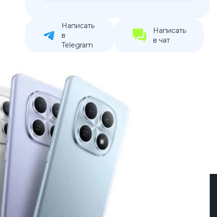
устройства
ккумуляторы
Написать
Написать
в
в чат
Telegram
ьные держатели