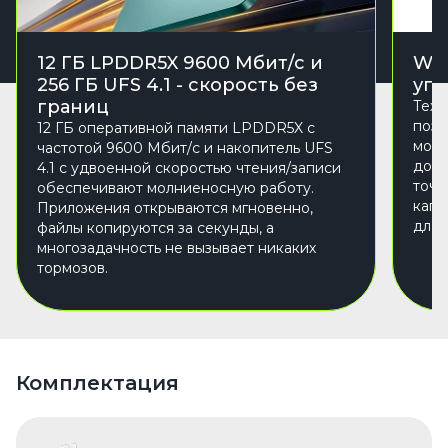
12 ГБ LPDDR5X 9600 Мбит/с и
Wet
256 ГБ UFS 4.1 - скорость без
упр
границ
Техн
позв
12 ГБ оперативной памяти LPDDR5X с
мокр
частотой 9600 Мбит/с и накопитель UFS
дожд
4.1 с удвоенной скоростью чтения/записи
точн
обеспечивают молниеносную работу.
капл
Приложения открываются мгновенно,
для 
файлы копируются за секунды, а
многозадачность не вызывает никаких
тормозов.
Комплектация