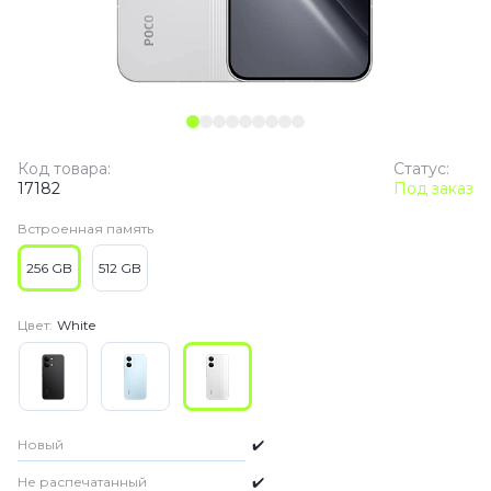
Код товара:
Статус:
17182
Под заказ
Встроенная память
256 GB
512 GB
Цвет:
White
Новый
✔️
Не распечатанный
✔️