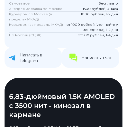
Самовывоз
Бесплатно
Экспрес-доставка по Москве
1500 рублей, 3 часа
Курьером по Москве (в
1000 рублей, 1-2 дня
пределах МКАД)
Курьером (за пределы МКАД)
от 1000 рублей (уточняйте у
менеджера), 1-2 дня
По России (СДЭК)
от 500 рублей, 1-4 дня
Написать в
Написать в чат
Telegram
8500 мАч - двухдневная
6,83-дюймовый 1.5K AMOLED
50 МП с OIS и Sony IMX882 -
Синий цвет - свежесть и
автономность без
с 3500 нит - кинозал в
профессиональная камера
глубина
подзарядки
кармане
50-мегапиксельная основная камера с
Корпус в синем цвете с матовой текстурой
сенсором Sony IMX882, оптической
выглядит свежо и элегантно. Алюминиевая