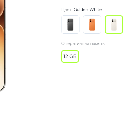
3
Series S
Pixel 9
Цвет:
Golden White
2
Series Z
Pixel 8
1
Pixel 7
E
Pixel 6
Оперативная память
12 GB
Xiaomi
Honor
Honor 400
Honor 400
Honor Magi
g
Redmi
Аксессу
Чехлы
Защитные 