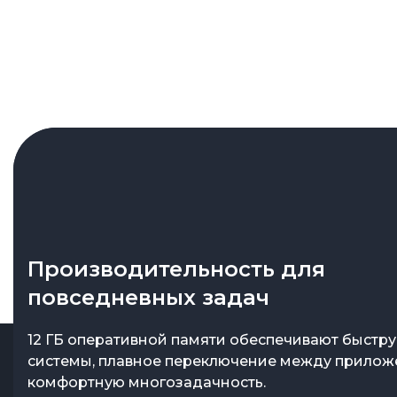
Производительность для
Премиальный внешний вид
повседневных задач
Honor 600 в цвете Golden White выделяется эле
дизайном с мягким золотистым оттенком. Сма
12 ГБ оперативной памяти обеспечивают быстр
выглядит дорого и подходит пользователям, ко
системы, плавное переключение между прилож
ценят стиль в деталях.
комфортную многозадачность.