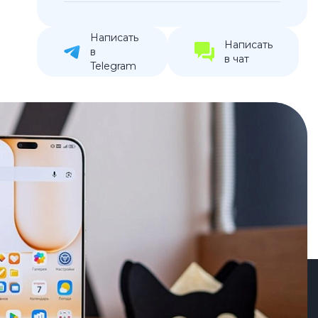
устройства
ккумуляторы
Написать
Написать
в
в чат
Telegram
ьные держатели