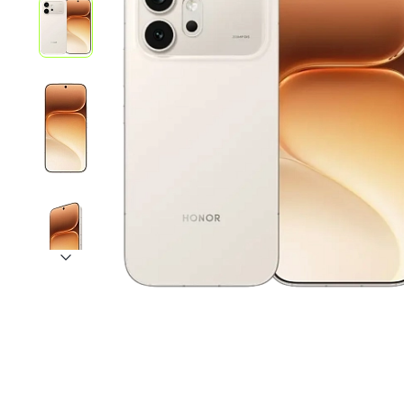
iPhone 1
iPhone 1
iPhone 1
iPhone S
Poco
F Series
M Series
X Series
Nothin