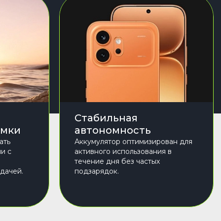
Стабильная
емки
автономность
ать
Аккумулятор оптимизирован для
и с
активного использования в
и
течение дня без частых
дачей.
подзарядок.