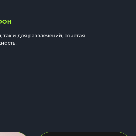
фон
, так и для развлечений, сочетая
ность.