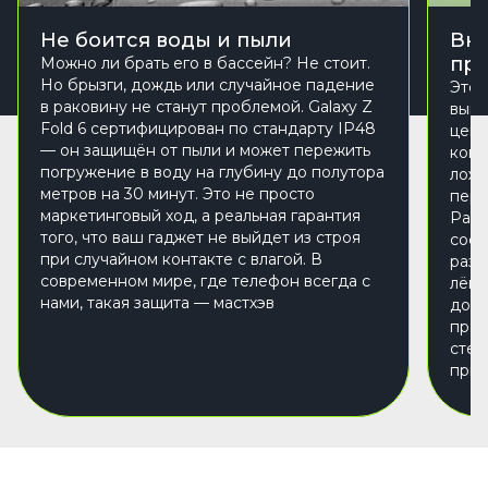
Не боится воды и пыли
Вне
при
Можно ли брать его в бассейн? Не стоит.
Но брызги, дождь или случайное падение
Этот
в раковину не станут проблемой. Galaxy Z
выгл
Fold 6 сертифицирован по стандарту IP48
цени
— он защищён от пыли и может пережить
комп
погружение в воду на глубину до полутора
ложи
метров на 30 минут. Это не просто
пере
маркетинговый ход, а реальная гарантия
Разм
того, что ваш гаджет не выйдет из строя
сост
при случайном контакте с влагой. В
разл
современном мире, где телефон всегда с
лёгк
нами, такая защита — мастхэв
дост
прем
стекл
прид