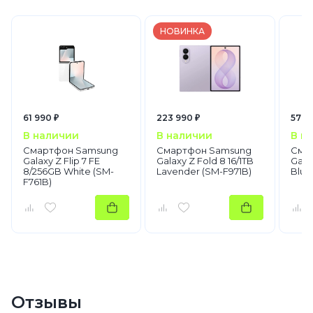
НОВИНКА
61 990 ₽
223 990 ₽
57 5
В наличии
В наличии
В н
Смартфон Samsung
Смартфон Samsung
Сма
Galaxy Z Flip 7 FE
Galaxy Z Fold 8 16/1TB
Galax
8/256GB White (SM-
Lavender (SM-F971B)
Blue
F761B)
Отзывы