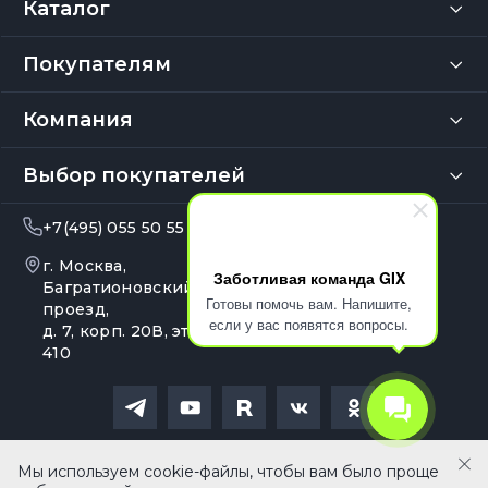
Каталог
Покупателям
Компания
Выбор покупателей
+7(495) 055 50 55
info@gix.ru
г. Москва,
10:00 – 20:00
Заботливая команда GIX
Ежедневно
Багратионовский
Готовы помочь вам. Напишите,
проезд,
если у вас появятся вопросы.
д. 7, корп. 20В, эт. 4, оф.
410
Политика обработки персональных данных
Мы используем cookie-файлы, чтобы вам было проще
Сайт носит сугубо информационный характер и не является
В корзину