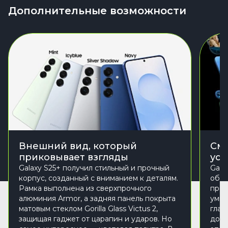
Дополнительные возможности
Внешний вид, который
Сма
приковывает взгляды
уст
Galaxy S25+ получил стильный и прочный
Gala
корпус, созданный с вниманием к деталям.
обно
Рамка выполнена из сверхпрочного
пред
алюминия Armor, а задняя панель покрыта
умны
матовым стеклом Gorilla Glass Victus 2,
глав
защищая гаджет от царапин и ударов. Но
долг