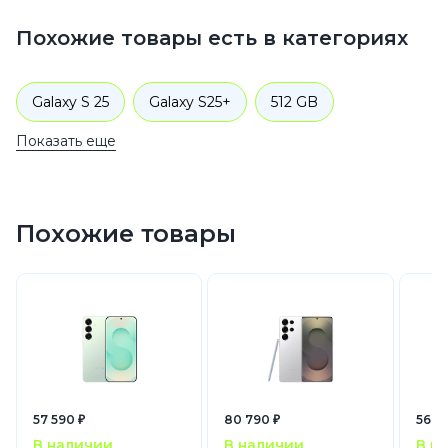
Похожие товары есть в категориях
Galaxy S 25
Galaxy S25+
512 GB
Показать еще
Смартфоны
Samsung
Galaxy S
Похожие товары
57 590 ₽
80 790 ₽
56 9
В наличии
В наличии
В н