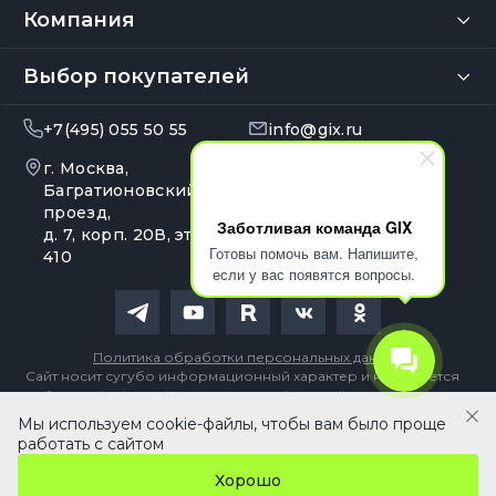
Компания
Выбор покупателей
+7(495) 055 50 55
info@gix.ru
г. Москва,
10:00 – 20:00
Ежедневно
Багратионовский
проезд,
Заботливая команда GIX
д. 7, корп. 20В, эт. 4, оф.
Готовы помочь вам. Напишите,
410
если у вас появятся вопросы.
Политика обработки персональных данных
Сайт носит сугубо информационный характер и не является
публичной офертой, определяемой Статьей 437 (2) ГК РФ
Мы используем cookie-файлы, чтобы вам было проще
68 990 ₽
В корзину
работать с сайтом
Хорошо