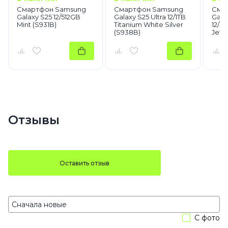
Смартфон Samsung
Смартфон Samsung
Сма
Galaxy S25 12/512GB
Galaxy S25 Ultra 12/1TB
Gala
Mint (S931B)
Titanium White Silver
12/5
(S938B)
Jetb
Отзывы
Оставить отзыв
С фото