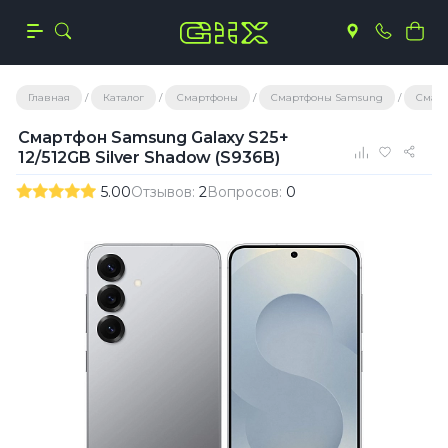
Главная
Каталог
Смартфоны
Смартфоны Samsung
Смарт
Смартфон Samsung Galaxy S25+
12/512GB Silver Shadow (S936B)
5.00
Отзывов:
2
Вопросов:
0