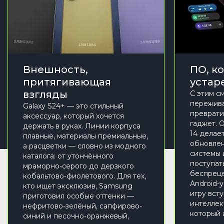
Внешность,
ПО, к
притягивающая
устар
взгляды
С этим с
переживат
Galaxy S24+ — это стильный
преврати
аксессуар, который хочется
гаджет. O
держать в руках. Линии корпуса
14 делае
плавные, материалы премиальные,
обновле
а расцветки — словно из модного
системы 
каталога: от утончённого
поступат
мраморно-серого до дерзкого
беспреце
кобальтово-фиолетового. Для тех,
Android-у
кто ищет эксклюзив, Samsung
игру вст
приготовил особые оттенки —
интеллек
нефритово-зелёный, сапфирово-
который 
синий и песочно-оранжевый,