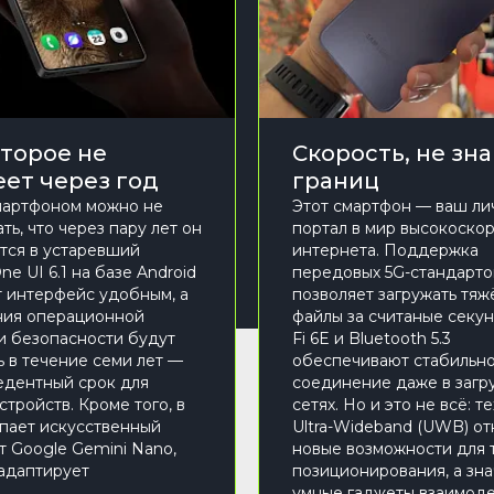
оторое не
Скорость, не зн
еет через год
границ
мартфоном можно не
Этот смартфон — ваш ли
ь, что через пару лет он
портал в мир высокоско
тся в устаревший
интернета. Поддержка
ne UI 6.1 на базе Android
передовых 5G-стандарто
т интерфейс удобным, а
позволяет загружать тя
ния операционной
файлы за считаные секун
и безопасности будут
Fi 6E и Bluetooth 5.3
ь в течение семи лет —
обеспечивают стабильн
дентный срок для
соединение даже в загр
стройств. Кроме того, в
сетях. Но и это не всё: т
упает искусственный
Ultra-Wideband (UWB) о
т Google Gemini Nano,
новые возможности для 
адаптирует
позиционирования, а зна
умные гаджеты взаимод