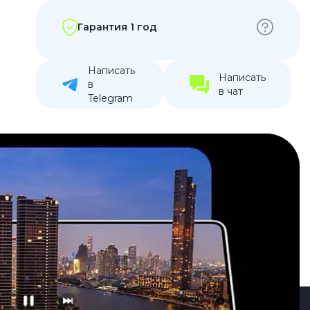
устройства
Гарантия 1 год
ккумуляторы
Написать
ьные держатели
Написать
в
в чат
Telegram