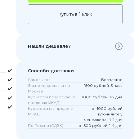
Купить в 1 клик
Нашли дешевле?
✔️
Способы доставки
✔️
Самовывоз
Бесплатно
 Pro
Экспрес-доставка по
1500 рублей, 3 часа
✔️
c 8 Pro
Москве
Курьером по Москве (в
1000 рублей, 1-2 дня
✔️
пределах МКАД)
✔️
Курьером (за пределы
от 1000 рублей
МКАД)
(уточняйте у
ары
менеджера), 1-2 дня
По России (СДЭК)
от 500 рублей, 1-4 дня
стекла