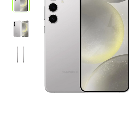
iPhone 1
iPhone 1
iPhone 1
iPhone S
Poco
F Series
M Series
X Series
Nothin