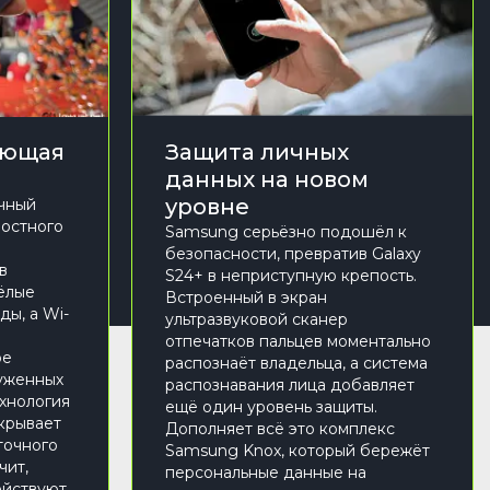
ающая
Защита личных
данных на новом
уровне
чный
ростного
Samsung серьёзно подошёл к
безопасности, превратив Galaxy
в
S24+ в неприступную крепость.
жёлые
Встроенный в экран
ды, а Wi-
ультразвуковой сканер
отпечатков пальцев моментально
ое
распознаёт владельца, а система
уженных
распознавания лица добавляет
ехнология
ещё один уровень защиты.
ткрывает
Дополняет всё это комплекс
точного
Samsung Knox, который бережёт
чит,
персональные данные на
ействуют