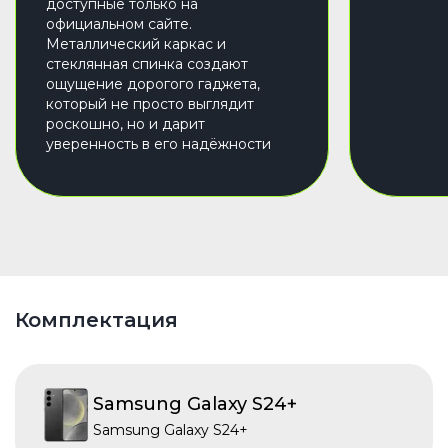
доступные только на
официальном сайте.
Металлический каркас и
стеклянная спинка создают
ощущение дорогого гаджета,
который не просто выглядит
роскошно, но и дарит
уверенность в его надёжности
Комплектация
Samsung Galaxy S24+
Samsung Galaxy S24+