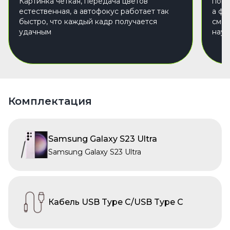
Картинка чёткая, передача цветов
попо
естественная, а автофокус работает так
а фу
быстро, что каждый кадр получается
смар
удачным
науш
Комплектация
Samsung Galaxy S23 Ultra
Samsung Galaxy S23 Ultra
Кабель USB Type C/USB Type C