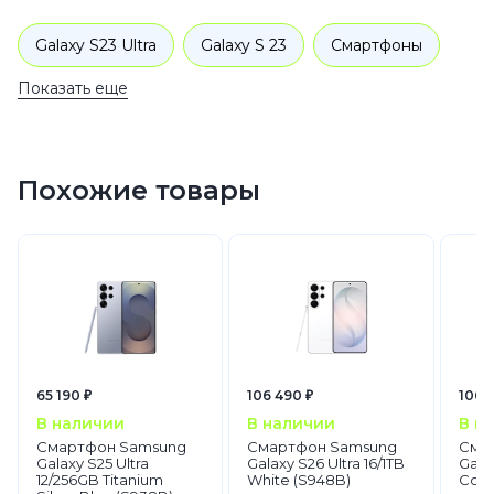
Galaxy S23 Ultra
Galaxy S 23
Смартфоны
Показать еще
Samsung
Galaxy S
Похожие товары
65 190 ₽
106 490 ₽
106 
В наличии
В наличии
В н
Смартфон Samsung
Смартфон Samsung
Сма
Galaxy S25 Ultra
Galaxy S26 Ultra 16/1TB
Galax
12/256GB Titanium
White (S948B)
Coba