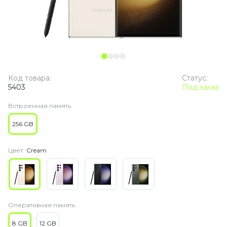
Код товара:
Статус:
5403
Под заказ
Встроенная память
256 GB
Цвет:
Cream
Оперативная память
8 GB
12 GB