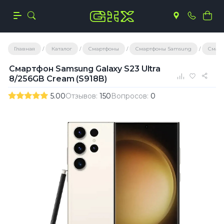
Главная
Каталог
Смартфоны
Смартфоны Samsung
Смарт
Смартфон Samsung Galaxy S23 Ultra
8/256GB Cream (S918B)
5.00
Отзывов:
150
Вопросов:
0