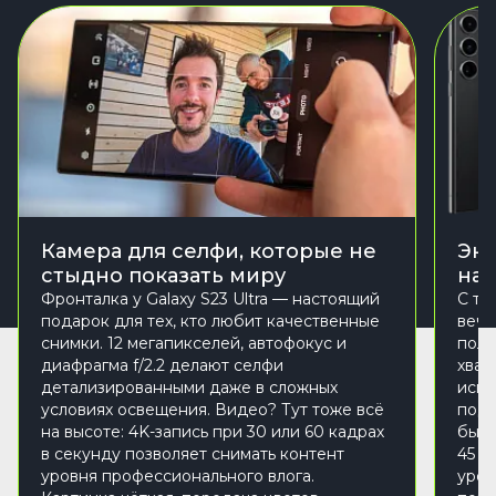
Камера для селфи, которые не
Эне
стыдно показать миру
над
Фронталка у Galaxy S23 Ultra — настоящий
С та
подарок для тех, кто любит качественные
вечн
снимки. 12 мегапикселей, автофокус и
полу
диафрагма f/2.2 делают селфи
хват
детализированными даже в сложных
испо
условиях освещения. Видео? Тут тоже всё
подх
на высоте: 4K-запись при 30 или 60 кадрах
быст
в секунду позволяет снимать контент
45 В
уровня профессионального влога.
уров