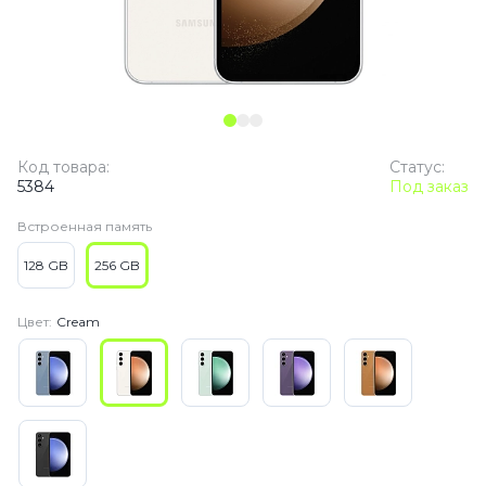
Код товара:
Статус:
5384
Под заказ
Встроенная память
128 GB
256 GB
Цвет:
Cream