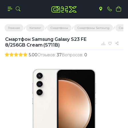
Главная
Каталог
Смартфоны
Смартфоны Samsung
Смарт
Смартфон Samsung Galaxy S23 FE
8/256GB Cream (S711B)
5.00
Отзывов:
37
Вопросов:
0