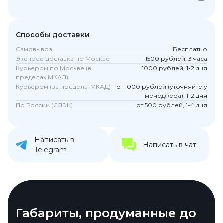
Способы доставки
Самовывоз
Бесплатно
Экспрес-доставка по Москве
1500 рублей, 3 часа
Курьером по Москве (в
1000 рублей, 1-2 дня
пределах МКАД)
Курьером (за пределы МКАД)
от 1000 рублей (уточняйте у
менеджера), 1-2 дня
По России (СДЭК)
от 500 рублей, 1-4 дня
Написать в
Написать в чат
Telegram
Экран, который покоряет
Габариты, продуманные до
Место хватит всем файлам
Камера, которая снимает на