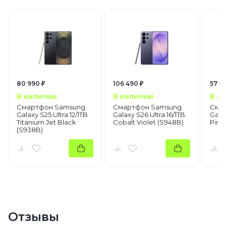
80 990 ₽
106 490 ₽
57 7
В наличии
В наличии
В н
Смартфон Samsung
Смартфон Samsung
Сма
Galaxy S25 Ultra 12/1TB
Galaxy S26 Ultra 16/1TB
Gala
Titanium Jet Black
Cobalt Violet (S948B)
Pink
(S938B)
Отзывы