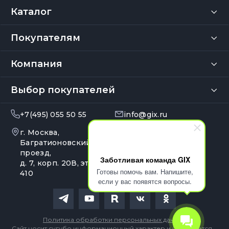
Каталог
Покупателям
Компания
Выбор покупателей
+7(495) 055 50 55
info@gix.ru
г. Москва,
10:00 – 20:00
Ежедневно
Багратионовский
проезд,
Заботливая команда GIX
д. 7, корп. 20В, эт. 4, оф.
Готовы помочь вам. Напишите,
410
если у вас появятся вопросы.
Политика обработки персональных данных
Сайт носит сугубо информационный характер и не является