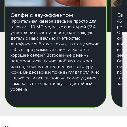
Селфи с вау-эффектом
Бат
Фронтальная камера здесь не просто для
4500
галочки – 10 МП модуль с апертурой f/2.4
реал
умеет ловить свет и передавать каждую
Стри
деталь с максимальной чёткостью.
смар
Автофокус работает точно, поэтому можно
когд
забыть про размытые снимки. Хочется
ватт
хорошее селфи? Встроенные режимы
жизн
подстроят освещение, добавят мягкость
бесп
или подчеркнут естественную текстуру
смар
кожи. Видеозвонки тоже выглядят отлично
пров
– даже если освещение не самое удачное,
тех,
камера вытянет картинку на достойный
зави
уровень