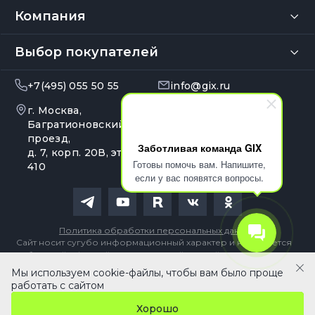
Компания
Выбор покупателей
+7(495) 055 50 55
info@gix.ru
г. Москва,
10:00 – 20:00
Ежедневно
Багратионовский
проезд,
Заботливая команда GIX
д. 7, корп. 20В, эт. 4, оф.
Готовы помочь вам. Напишите,
410
если у вас появятся вопросы.
Политика обработки персональных данных
Сайт носит сугубо информационный характер и не является
публичной офертой, определяемой Статьей 437 (2) ГК РФ
Мы используем cookie-файлы, чтобы вам было проще
В корзину
работать с сайтом
Хорошо