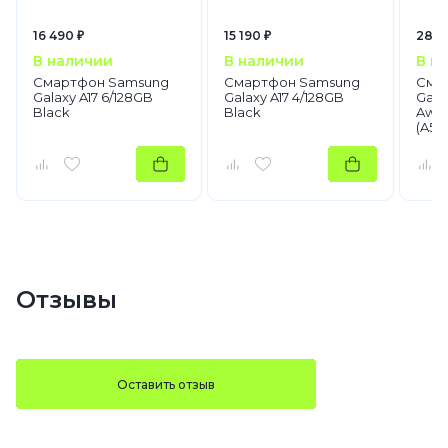
16 490 ₽
15 190 ₽
28 8
В наличии
В наличии
В н
Смартфон Samsung
Смартфон Samsung
Сма
Galaxy A17 6/128GB
Galaxy A17 4/128GB
Gala
Black
Black
Awes
(A56
Отзывы
Оставить отзыв