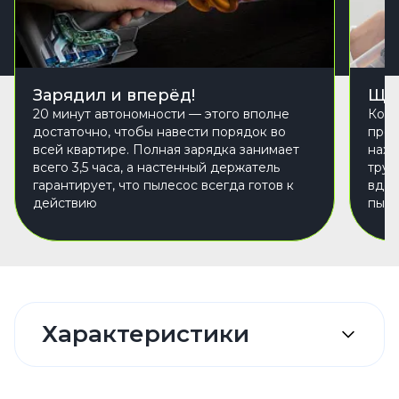
Зарядил и вперёд!
Щел
20 минут автономности — этого вполне
Когд
достаточно, чтобы навести порядок во
прос
всей квартире. Полная зарядка занимает
нахо
всего 3,5 часа, а настенный держатель
труд
гарантирует, что пылесос всегда готов к
вдол
действию
пыле
Характеристики