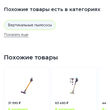
Похожие товары есть в категориях
Вертикальные пылесосы
Показать еще
Пылесосы беспроводные
для сухой уборки
Фиолетовый
Dyson
Пылесосы
Похожие товары
31 990 ₽
63 490 ₽
44 9
В наличии
В наличии
В н