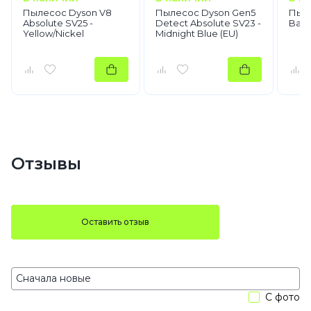
Пылесос Dyson V8
Пылесос Dyson Gen5
Пыле
Absolute SV25 -
Detect Absolute SV23 -
Ball 
Yellow/Nickel
Midnight Blue (EU)
Отзывы
Оставить отзыв
С фото