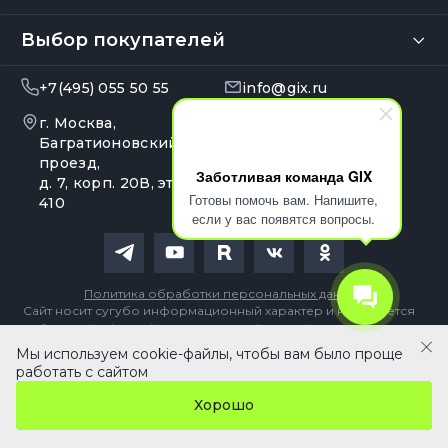
Выбор покупателей
+7(495) 055 50 55
info@gix.ru
г. Москва,
10:00 – 20:00
Ежедневно
Багратионовский
проезд,
Заботливая команда GIX
д. 7, корп. 20В, эт. 4, оф.
Готовы помочь вам. Напишите,
410
если у вас появятся вопросы.
Политика обработки персональных данных
Сайт носит сугубо информационный характер и не является
публичной офертой, определяемой Статьей 437 (2) ГК РФ
Мы используем cookie-файлы, чтобы вам было проще
В корзину
работать с сайтом
Хорошо
Главная
Кабинет
Каталог
Сравнение
Избранное