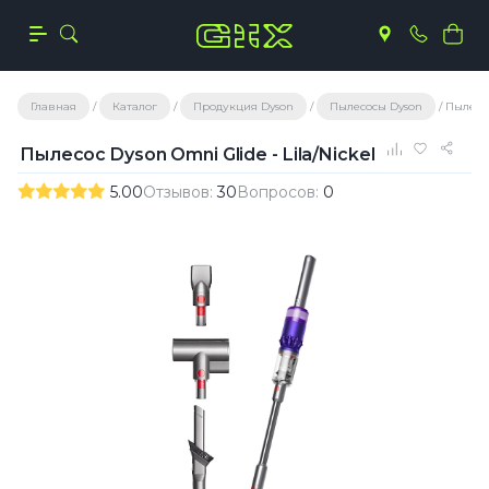
Главная
Каталог
Продукция Dyson
Пылесосы Dyson
Пылесос
Пылесос Dyson Omni Glide - Lila/Nickel
5.00
Отзывов:
30
Вопросов:
0