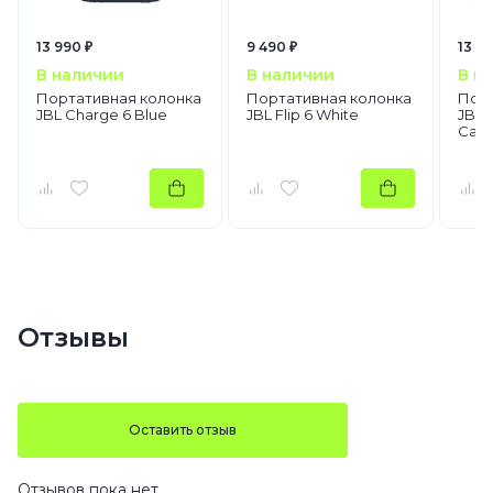
13 990 ₽
9 490 ₽
13 99
В наличии
В наличии
В н
Портативная колонка
Портативная колонка
Порт
JBL Charge 6 Blue
JBL Flip 6 White
JBL 
Cam
Отзывы
Оставить отзыв
Отзывов пока нет.