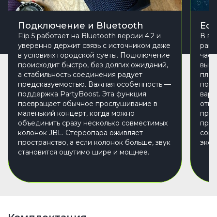
Подключение и Bluetooth
Eco
Flip 5 работает на Bluetooth версии 4.2 и
В ве
уверенно держит связь с источником даже
рамк
в условиях городской суеты. Подключение
част
происходит быстро, без долгих ожиданий,
выпо
а стабильность соединения радует
плас
предсказуемостью. Важная особенность —
под 
поддержка PartyBoost. Эта функция
вари
превращает обычное прослушивание в
отно
маленький концерт, когда можно
прия
объединить сразу несколько совместимых
проч
колонок JBL. Стереопара оживляет
сопр
пространство, а если колонок больше, звук
экол
становится ощутимо шире и мощнее.