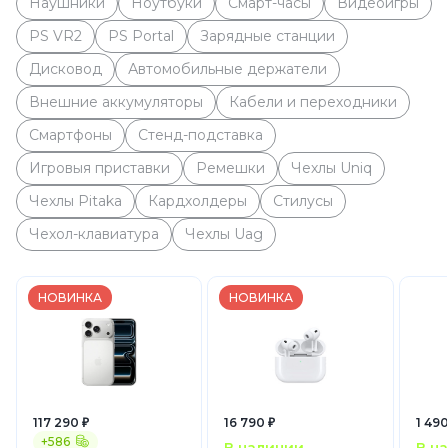
Наушники
Ноутбуки
Смарт-часы
Видеоигры
PS VR2
PS Portal
Зарядные станции
Дисковод
Автомобильные держатели
Внешние аккумуляторы
Кабели и переходники
Смартфоны
Стенд-подставка
Игровыя приставки
Ремешки
Чехлы Uniq
Чехлы Pitaka
Кардхолдеры
Стилусы
Чехол-клавиатура
Чехлы Uag
НОВИНКА
НОВИНКА
117 290 ₽
16 790 ₽
1 490
+586
В наличии
В н