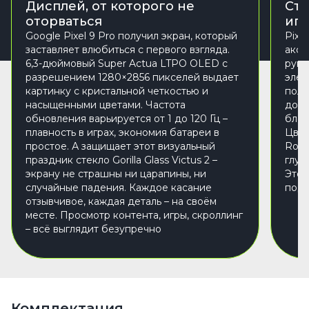
Дисплей, от которого не
Сти
оторваться
игн
Google Pixel 9 Pro получил экран, который
Pixe
заставляет влюбиться с первого взгляда.
аксе
6,3-дюймовый Super Actua LTPO OLED с
рука
разрешением 1280×2856 пикселей выдает
элег
картинку с кристальной четкостью и
поли
насыщенными цветами. Частота
доро
обновления варьируется от 1 до 120 Гц –
блок
плавность в играх, экономия батареи в
Цвет
простое. А защищает этот визуальный
Rose
праздник стекло Gorilla Glass Victus 2 –
глуб
экрану не страшны ни царапины, ни
Этот
случайные падения. Каждое касание
подч
отзывчивое, каждая деталь – на своём
месте. Просмотр контента, игры, скроллинг
– всё выглядит безупречно
Комплектация