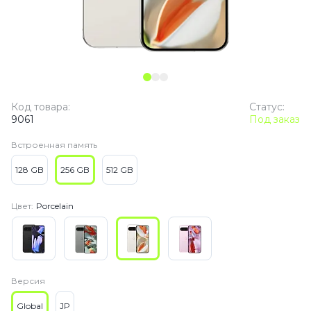
Код товара:
Статус:
9061
Под заказ
Встроенная память
128 GB
256 GB
512 GB
Цвет:
Porcelain
Версия
Global
JP