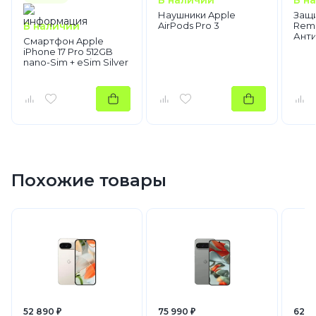
Наушники Apple
Защи
В наличии
AirPods Pro 3
Rema
Ант
Смартфон Apple
iPhone 17 Pro 512GB
nano-Sim + eSim Silver
Похожие товары
52 890 ₽
75 990 ₽
62 0