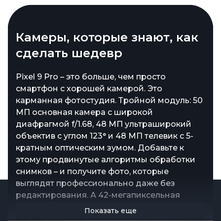
Быстрый, умный, мощный
Камеры, которые знают, как
сделать шедевр
Встречайте Google Pixel 9 Pro – смартфон,
который играет на пределе своих
Pixel 9 Pro – это больше, чем просто
возможностей. В основе его сердца –
смартфон с хорошей камерой. Это
фирменный чип Tensor G4, созданный
карманная фотостудия. Тройной модуль: 50
Google для максимальной скорости и
МП основная камера с широкой
энергоэффективности. Этот процессор
диафрагмой f/1.68, 48 МП ультраширокий
делает невозможное возможным:
объектив с углом 123° и 48 МП телевик с 5-
приложения летают, нейросети работают
кратным оптическим зумом. Добавьте к
мгновенно, а многозадачность – уже не
этому продвинутые алгоритмы обработки
испытание, а норма. Добавьте сюда 16 ГБ
снимков – и получите фото, которые
LPDDR5X – и вы получите девайс, который
выглядят профессионально даже без
справляется с самыми тяжёлыми задачами,
редактирования. А 42-мегапиксельная
будь то монтаж видео или игровые
фронталка обеспечит безупречные селфи и
Показать еще
Показать еще
марафоны. Всё это без перегрева и
чёткие видеозвонки. Любой кадр – яркий,