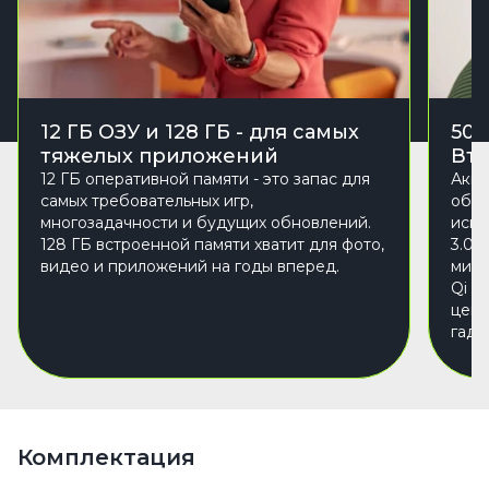
12 ГБ ОЗУ и 128 ГБ - для самых
505
тяжелых приложений
Вт
12 ГБ оперативной памяти - это запас для
Акку
самых требовательных игр,
обес
многозадачности и будущих обновлений.
испо
128 ГБ встроенной памяти хватит для фото,
3.0)
видео и приложений на годы вперед.
мину
Qi и
цент
гадж
Комплектация