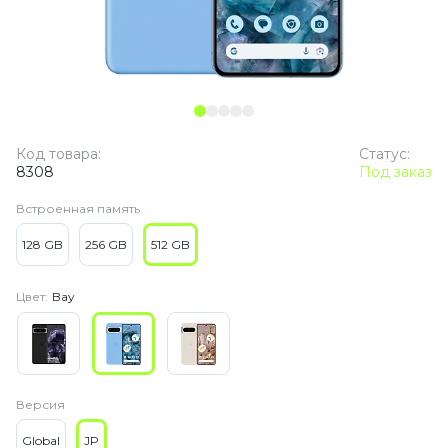
Код товара:
Статус:
8308
Под заказ
Встроенная память
128 GB
256 GB
512 GB
Цвет:
Bay
Версия
Global
JP