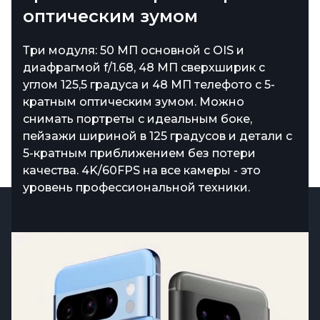
ГГц
оптическим зумом
измеряйте все вокруг
Новый процессор Tensor G3 включает 9
Три модуля: 50 МП основной с OIS и
Рядом с блоком камер разместился
вычислительных ядер: одно мощное Cortex-
диафрагмой f/1.68, 48 МП сверхширик с
температурный сенсор. Можно измерить
X3 с частотой 3,0 ГГц, четыре
углом 125,5 градуса и 48 МП телефото с 5-
температуру напитков, поверхностей - а
производительных и четыре
кратным оптическим зумом. Можно
после одобрения FDA, и температуру тела.
энергоэффективных. ИИ-задачи
снимать портреты с идеальным боке,
Pixel 8 Pro - единственный смартфон,
выполняются в 2 раза быстрее, а
пейзажи шириной в 125 градусов и детали с
который может заменить медицинский
приложения запускаются мгновенно. Это
5-кратным приближением без потери
термометр.
мозг, который не тормозит.
качества. 4K/60FPS на все камеры - это
уровень профессиональной техники.