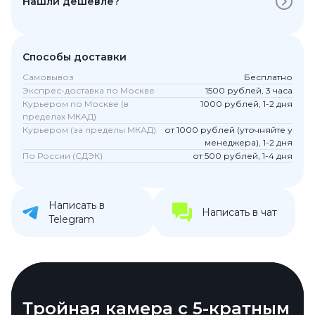
Нашли дешевле?
Способы доставки
Самовывоз
Бесплатно
Экспрес-доставка по Москве
1500 рублей, 3 часа
Курьером по Москве (в
1000 рублей, 1-2 дня
пределах МКАД)
Курьером (за пределы МКАД)
от 1000 рублей (уточняйте у
менеджера), 1-2 дня
По России (СДЭК)
от 500 рублей, 1-4 дня
Написать в
Написать в чат
Telegram
Tensor G3 с 9 ядрами и 3,0
Тройная камера с 5-кратным
Температурный сенсор -