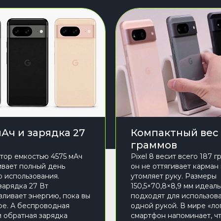
мАч и зарядка 27
Компактный вес -
граммов
тор емкостью 4575 мАч
Pixel 8 весит всего 187 г
вает полный день
он не оттягивает карман 
о использования.
утомляет руку. Размеры
зарядка 27 Вт
150,5×70,8×8,9 мм идеал
вливает энергию, пока вы
подходят для использов
фе. А беспроводная
одной рукой. В мире «ло
и обратная зарядка
смартфон напоминает, чт