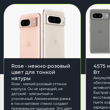
Rose - нежно-розовый
4575 
цвет для тонкой
Вт
натуры
Аккумуля
обеспечи
Rose - мягкий розовый оттенок
активног
корпуса. Он не кричащий, не
Быстрая 
детский - элегантный и
восстана
утонченный. Алюминиевая рамка
пьете ко
в тон и матовое стекло создают
зарядка 
премиальное ощущение. Это цвет