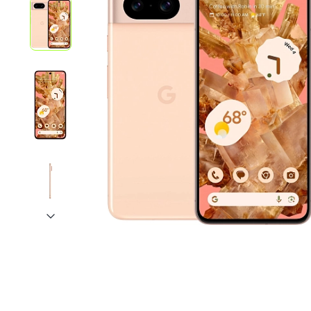
iPhone 1
iPhone 1
iPhone 1
iPhone S
Poco
F Series
M Series
X Series
Nothin