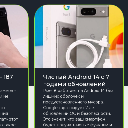
 187
Чистый Android 14 с 7
годами обновлений
раммов -
Pixel 8 работает на Android 14 без
и не
лишних оболочек и
предустановленного мусора.
ьно
Google гарантирует 7 лет
ания
обновлений ОС и безопасности.
пат» этот
Это значит, что ваш смартфон
о такое
будет получать новые функции и