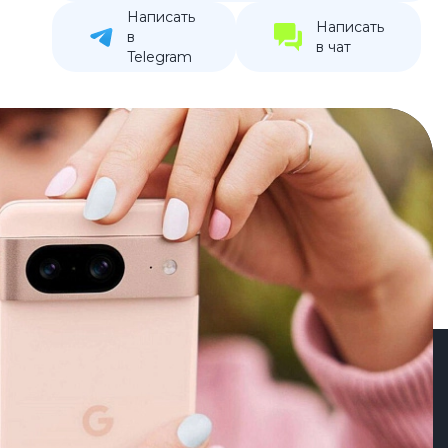
Написать
устройства
Написать
в
в чат
ккумуляторы
Telegram
ьные держатели