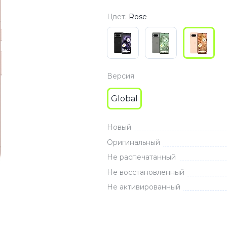
3
Series S
Pixel 9
Цвет:
Rose
2
Series Z
Pixel 8
1
Pixel 7
E
Pixel 6
Версия
Global
Xiaomi
Honor
Honor 400
Новый
Honor 400
Оригинальный
Honor Magi
Не распечатанный
Не восстановленный
Не активированный
g
Redmi
Аксессу
Чехлы
Защитные 