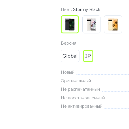
3
Series S
Pixel 9
Цвет:
Stormy Black
2
Series Z
Pixel 8
1
Pixel 7
E
Pixel 6
Версия
Global
JP
Xiaomi
Honor
Honor 400
Новый
Honor 400
Оригинальный
Honor Magi
Не распечатанный
Не восстановленный
Не активированный
g
Redmi
Аксессу
Чехлы
Защитные 