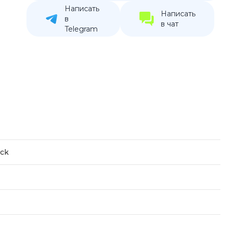
Написать
устройства
Написать
в
в чат
ккумуляторы
Telegram
ьные держатели
ack