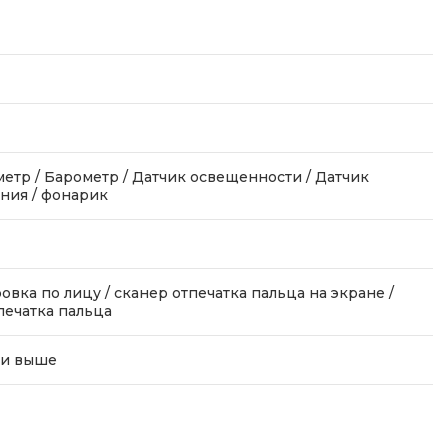
етр / Барометр / Датчик освещенности / Датчик
ния / фонарик
овка по лицу / сканер отпечатка пальца на экране /
печатка пальца
 и выше