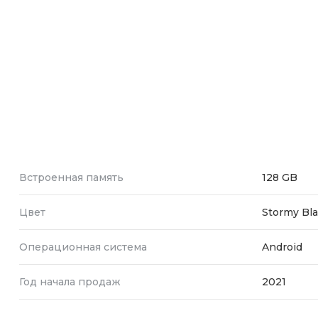
Зарядные 
Внешние а
Кабели
Автомобил
Встроенная память
128 GB
Цвет
Stormy Bl
Операционная система
Android
Год начала продаж
2021