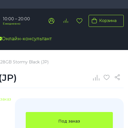
10:00 – 20:00
Корзина
Ежедневно
Онлайн-консультант
Pro Max
128GB Stormy Black (JP)
Pro
(JP)
Plus
заказ
Под заказ