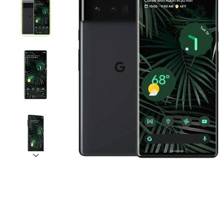
iPhone 1
iPhone 1
iPhone 1
iPhone S
Poco
F Series
M Series
X Series
Nothin