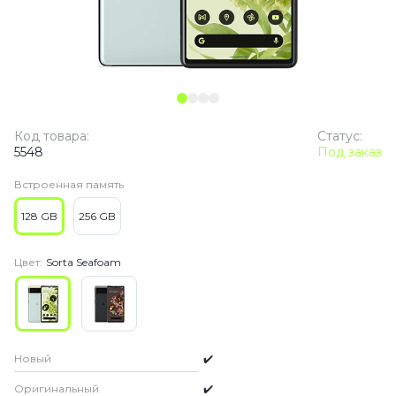
Код товара:
Статус:
5548
Под заказ
Встроенная память
128 GB
256 GB
Цвет:
Sorta Seafoam
Новый
✔️
Оригинальный
✔️