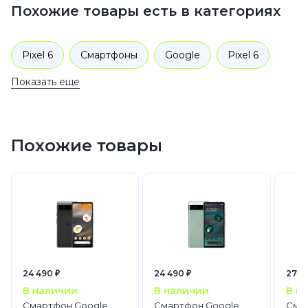
Похожие товары есть в категориях
Pixel 6
Смартфоны
Google
Pixel 6
Показать еще
Похожие товары
24 490 ₽
24 490 ₽
27 4
В наличии
В наличии
В н
Смартфон Google
Смартфон Google
Сма