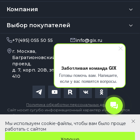
Компания
Выбор покупателей
+7(495) 055 50 55
info@gix.ru
г. Москва,
10:00 – 20:00
Ежедневно
Багратионовский
проезд,
Заботливая команда GIX
д. 7, корп. 20В, эт. 4, оф.
Готовы помочь вам. Напишите,
410
если у вас появятся вопросы.
Политика обработки персональных данных
Сайт носит сугубо информационный характер и не является
публичной офертой, определяемой Статьей 437 (2) ГК РФ
Мы используем cookie-файлы, чтобы вам было проще
В корзину
работать с сайтом
Хорошо