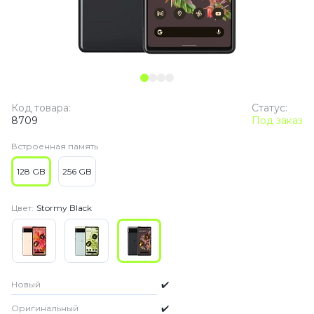
Код товара:
Статус:
8709
Под заказ
Встроенная память
128 GB
256 GB
Цвет:
Stormy Black
Новый
✔️
Оригинальный
✔️