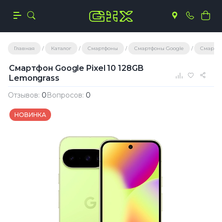
Главная
Каталог
Смартфоны
Смартфоны Google
Смартфон
Смартфон Google Pixel 10 128GB
Lemongrass
Отзывов:
0
Вопросов:
0
НОВИНКА