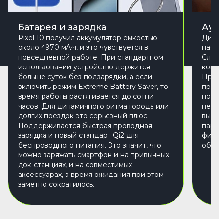
Батарея и зарядка
Ауд
Pixel 10 получил аккумулятор ёмкостью
Дина
около 4970 мА·ч, и это чувствуется в
насы
повседневной работе. При стандартном
Слуш
использовании устройство держится
комф
больше суток без подзарядки, а если
Прос
включить режим Extreme Battery Saver, то
прис
время работы растягивается до сотни
помо
часов. Для динамичного ритма города или
не н
долгих поездок это серьёзный плюс.
высо
Поддерживается быстрая проводная
паре
зарядка и новый стандарт Qi2 для
филь
беспроводного питания. Это значит, что
объё
можно заряжать смартфон и на привычных
док-станциях, и на совместимых
аксессуарах, а время ожидания при этом
заметно сократилось.