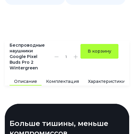
Беспроводные
наушники
В корзину
Google Pixel
Buds Pro 2
Wintergreen
Описание
Комплектация
Характеристики
Pixel Buds Pro 2 — теперь
Больше тишины, меньше
Жесты, которые реально
Gemini внутри и всегда на
Звук, который приятно
действительно удобно
компромиссов
работают
связи
удивляет