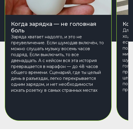
Когда зарядка — не головная
Ког
боль
Для 
ходу
Заряда хватает надолго, и это не
есть
преувеличение. Если шумодав включён, то
полу
можно слушать музыку восемь часов
микр
подряд. Если выключить, то все
шум.
двенадцать. А с кейсом вся эта история
голо
превращается в марафон — до 48 часов
прох
общего времени. Сценарий, где ты целый
цент
день в разъездах, легко перекрывается
пост
одним зарядом, и нет необходимости
прев
искать розетку в самых странных местах