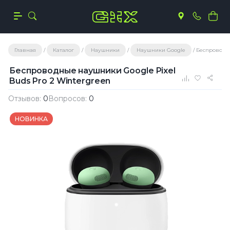
Главная
Каталог
Наушники
Наушники Google
Беспроводны
Беспроводные наушники Google Pixel
Buds Pro 2 Wintergreen
Отзывов:
0
Вопросов:
0
НОВИНКА