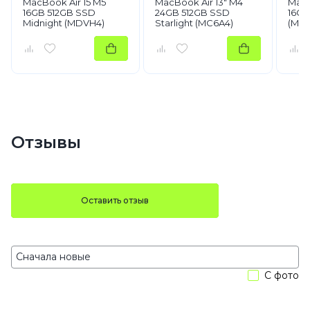
MacBook Air 15 M5
MacBook Air 13" M4
MacB
16GB 512GB SSD
24GB 512GB SSD
16GB
Midnight (MDVH4)
Starlight (MC6A4)
(MW
Отзывы
Оставить отзыв
С фото