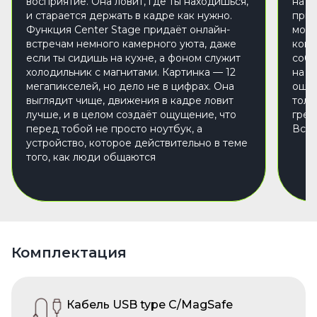
восприятие. Она ловит, где ты находишься,
на M
и старается держать в кадре как нужно.
приб
Функция Center Stage придаёт онлайн-
можн
встречам немного камерного уюта, даже
конф
если ты сидишь на кухне, а фоном служит
собо
холодильник с магнитами. Картинка — 12
на э
мегапикселей, но дело не в цифрах. Она
ощущ
выглядит чище, движения в кадре ловит
толь
лучше, и в целом создаёт ощущение, что
грет
перед тобой не просто ноутбук, а
Всё 
устройство, которое действительно в теме
того, как люди общаются
Комплектация
Кабель USB type C/MagSafe