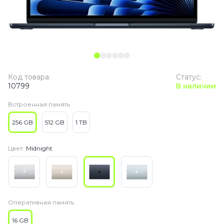
Код товара:
Статус:
10799
В наличии
Встроенная память
256 GB
512 GB
1 TB
Цвет:
Midnight
Оперативная память
16 GB