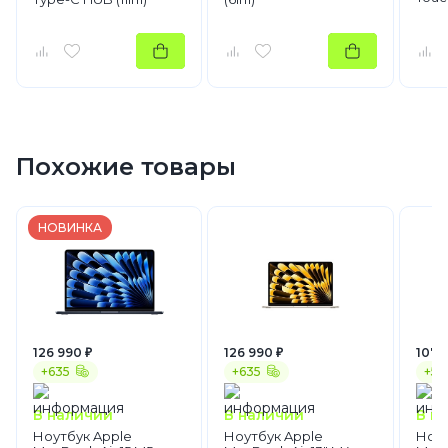
Похожие товары
НОВИНКА
126 990 ₽
126 990 ₽
107 
+635
+635
+54
В наличии
В наличии
В н
Ноутбук Apple
Ноутбук Apple
Ноут