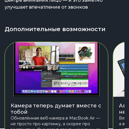
центре внимания лицо — и это заметно
улучшает впечатление от звонков
Дополнительные возможности
Камера теперь думает вместе с
Авт
тобой
не
Обновлённая веб-камера в MacBook Air —
Весь
не просто про картинку, а скорее про
а вп