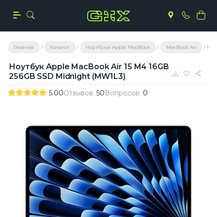
Главная
Каталог
Ноутбуки Apple MacBook
MacBook Air
Ноу
Ноутбук Apple MacBook Air 15 M4 16GB
256GB SSD Midnight (MW1L3)
5.00
Отзывов:
50
Вопросов:
0