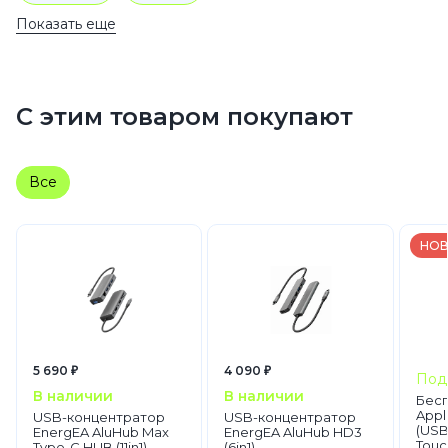
Показать еще
Ноутбуки Apple MacBook
MacBook Air
С этим товаром покупают
Все
НОВ
5 690 ₽
4 090 ₽
Под
В наличии
В наличии
Бес
Appl
USB-концентратор
USB-концентратор
(USB‑
EnergEA AluHub Max
EnergEA AluHub HD3
Touc
Type-C HUB (11in1)
(6in1)