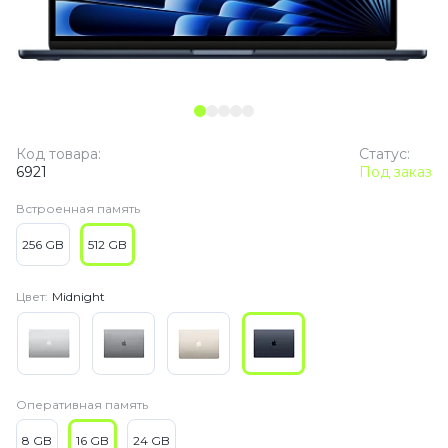
Код товара:
Статус:
6921
Под заказ
Встроенная память
256 GB
512 GB
Цвет:
Midnight
Оперативная память
8 GB
16 GB
24 GB