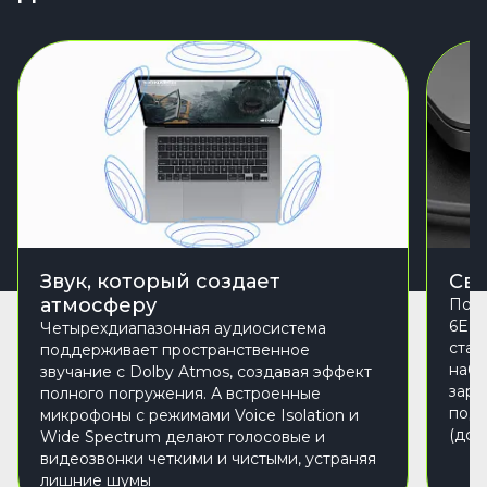
Звук, который создает
Свя
атмосферу
Подк
6E и
Четырехдиапазонная аудиосистема
стаб
поддерживает пространственное
набо
звучание с Dolby Atmos, создавая эффект
заря
полного погружения. А встроенные
подд
микрофоны с режимами Voice Isolation и
(до 
Wide Spectrum делают голосовые и
видеозвонки четкими и чистыми, устраняя
лишние шумы