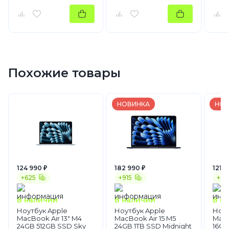
Похожие товары
НОВИНКА
НОВ
124 990 ₽
182 990 ₽
121 4
+625
+915
+60
В наличии
В наличии
В н
Ноутбук Apple
Ноутбук Apple
Ноут
MacBook Air 13" M4
MacBook Air 15 M5
MacB
24GB 512GB SSD Sky
24GB 1TB SSD Midnight
16GB