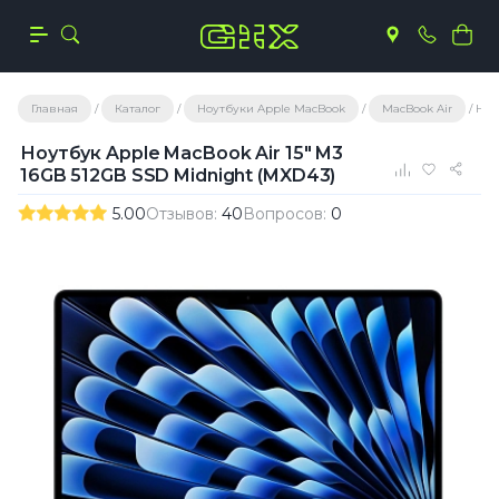
Главная
Каталог
Ноутбуки Apple MacBook
MacBook Air
Ноу
Ноутбук Apple MacBook Air 15" M3
16GB 512GB SSD Midnight (MXD43)
5.00
Отзывов:
40
Вопросов:
0