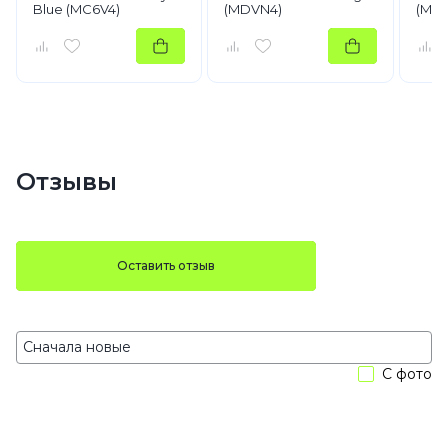
Blue (MC6V4)
(MDVN4)
(MD
Отзывы
Оставить отзыв
С фото