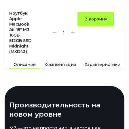
Ноутбук
Apple
В корзину
MacBook
Air 15" M3
16GB
512GB SSD
Midnight
(MXD43)
Описание
Комплектация
Характеристики
Дисплей, который
Производительность на
Долгая работа без
приковывает взгляд
новом уровне
подзарядки и гибкость в
выборе памяти
Тонкий, изящный, выполненный в
M3 — это не просто чип, а настоящая