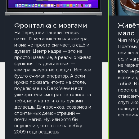
Фронталка с мозгами
Живёт
мало
На передней панели теперь
висит 12-мегапиксельная камера,
Чип M4 у
и она не просто снимает, а ещё и
Поэтому 
думает. Центр кадра — это не
при лёгко
просто название, а реально живая
если нагр
функция. Ты двигаешься —
не марке
камера аккуратно следит. Всё как
вполне р
будто снимал оператор. А если
включил,
нужно показать что-то на столе,
тобой. В
подключаешь Desk View и вот
просто в
уже зрители смотрят не только на
становит
тебя, но и на то, что ты руками
спутнико
делаешь. Для звонков, созвонов и
пользуеш
спонтанных демонстраций —
вспомина
почти магия. Ну, или хотя бы
ощущение, что ты не на вебку
2009 года вещаешь