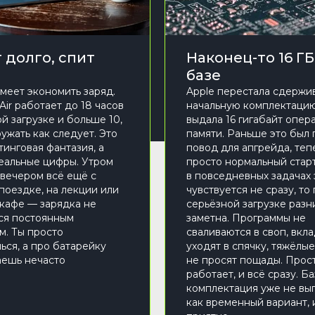
 долго, спит
Наконец-то 16 ГБ
базе
меет экономить заряд.
Apple перестала сдержи
Air работает до 18 часов
начальную комплектацию
й загрузке и больше 10,
выдала 16 гигабайт опер
ужать как следует. Это
памяти. Раньше это был 
тинговая фантазия, а
повод для апгрейда, теп
еальные цифры. Утром
просто нормальный старт
 вечером всё ещё с
в повседневных задачах 
 поездке, на лекции или
чувствуется не сразу, то
 кафе — зарядка не
серьёзной загрузке разн
ся постоянным
заметна. Программы не
м. Ты просто
сваливаются в своп, вкл
ься, а про батарейку
уходят в спячку, тяжёлы
ешь нечасто
не просят пощады. Прос
работает, и всё сразу. Б
комплектация уже не вы
как временный вариант, 