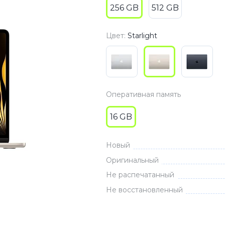
256 GB
512 GB
3
Series S
Pixel 9
2
Series Z
Pixel 8
Цвет:
Starlight
1
Pixel 7
E
Pixel 6
Оперативная память
Xiaomi
Honor
16 GB
Honor 400
Honor 400
Новый
Honor Magi
Оригинальный
Не распечатанный
Не восстановленный
g
Redmi
Аксессу
Чехлы
Защитные 