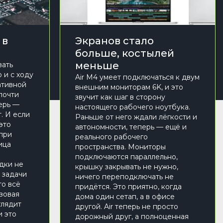
 в
Экранов стало
больше, костылей
меньше
вать
 и с ходу
Air M4 умеет подключаться к двум
ативной
внешним мониторам 6K, и это
почти
звучит как шаг в сторону
ерь —
настоящего рабочего ноутбука.
. И если
Раньше от него ждали лёгкости и
это
автономности, теперь — ещё и
 при
реального рабочего
ица
пространства. Мониторы
подключаются параллельно,
адки не
крышку закрывать не нужно,
е задачи
ничего переподключать не
то всё
придётся. Это приятно, когда
азовая
дома один сетап, а в офисе
глядит
другой. Air теперь не просто
и это
дорожный друг, а полноценная