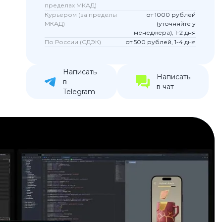
пределах МКАД)
устройства
Курьером (за пределы
от 1000 рублей
МКАД)
(уточняйте у
ккумуляторы
менеджера), 1-2 дня
По России (СДЭК)
от 500 рублей, 1-4 дня
ьные держатели
Написать
Написать
в
в чат
Telegram