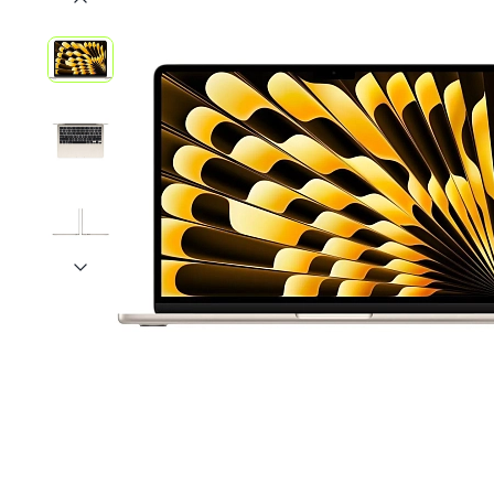
iPhone 1
iPhone 1
iPhone 1
iPhone S
Poco
F Series
M Series
X Series
Nothin