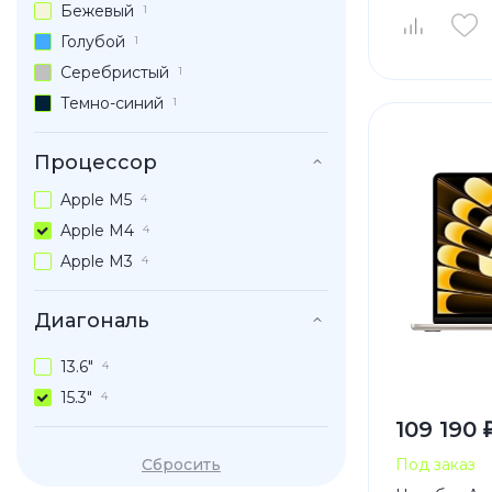
Бежевый
1
Голубой
1
Серебристый
1
Темно-синий
1
Процессор
Apple M5
4
Apple M4
4
Apple M3
4
Диагональ
13.6"
4
15.3"
4
109 190 
Сбросить
Под заказ