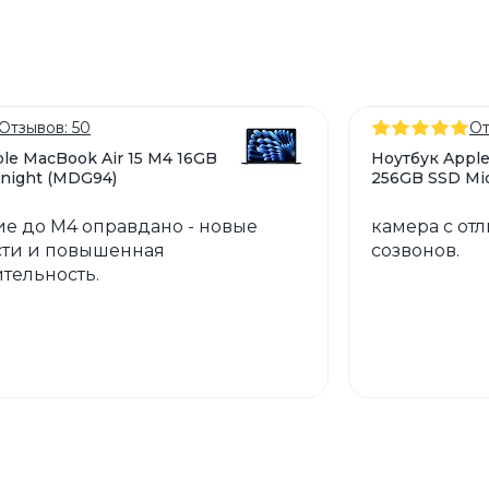
Отзывов: 50
От
le MacBook Air 15 M4 16GB
Ноутбук Apple
night (MDG94)
256GB SSD Mi
е до M4 оправдано - новые
камера с от
ти и повышенная
созвонов.
тельность.