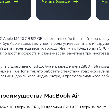
льных
ольше
Читать больше
Чит
ей
.3" Apple M4 16 GB 512 GB сочетает в себе большой экран, а
бук Apple здесь выступает в роли универсального инструмен
й день перемещаться по городу. Чип M4 с 10-ядерным CPU и 
ёт прирост в скорости и отзывчивости, заметный при многоза
etina с диагональю 15.3 дюйма и разрешением 2880×1864 со
ацией True Tone, так что работать с текстами, графикой или 
ролями и домашнего медиацентра, и профессионального рабо
преимущества MacBook Air
 M4 с 10-ядерным CPU, 10-ядерным GPU и 16-ядерным Neural