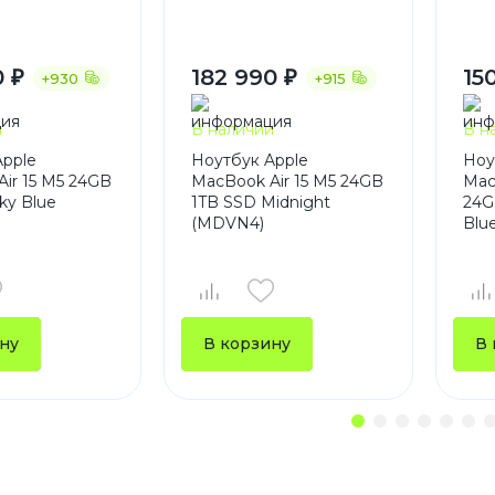
0 ₽
182 990 ₽
15
+930
+915
и
В наличии
В н
Apple
Ноутбук Apple
Ноу
ir 15 M5 24GB
MacBook Air 15 M5 24GB
Mac
ky Blue
1TB SSD Midnight
24G
(MDVN4)
Blu
ну
В корзину
В 