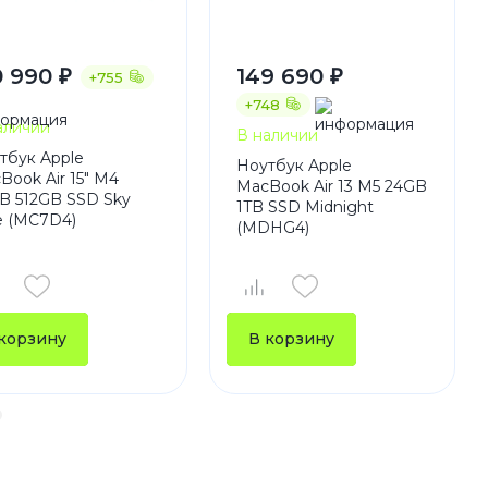
0 990 ₽
149 690 ₽
+755
+748
аличии
В наличии
тбук Apple
Ноутбук Apple
Book Air 15" M4
MacBook Air 13 M5 24GB
B 512GB SSD Sky
1TB SSD Midnight
e (MC7D4)
(MDHG4)
корзину
В корзину