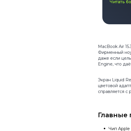
актуа
Читать б
модел
MacBook Air 15
Фирменный ноут
даже если целы
Engine, что да
Экран Liquid R
цветовой адапт
справляется с 
Главные 
Чип Apple