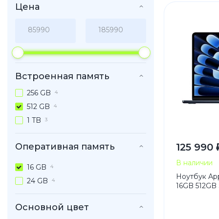
Цена
iPhone 1
iPhone 1
iPhone 1
iPhone S
Встроенная память
256 GB
4
Poco
512 GB
4
F Series
1 TB
3
M Series
X Series
Оперативная память
125 990 
В наличии
16 GB
4
Ноутбук App
24 GB
4
Nothin
16GB 512GB
Основной цвет