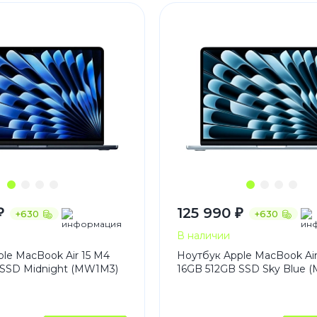
3
Series S
Pixel 9
2
Series Z
Pixel 8
1
Pixel 7
E
Pixel 6
Xiaomi
Honor
Honor 400
Honor 400
Honor Magi
₽
125 990 ₽
+630
+630
В наличии
le MacBook Air 15 M4
Ноутбук Apple MacBook Air
g
Redmi
Аксессу
 SSD Midnight (MW1M3)
16GB 512GB SSD Sky Blue 
Чехлы
Защитные 