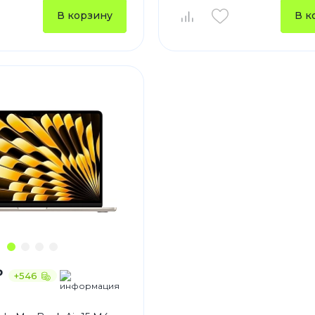
В корзину
В к
Зарядные 
Внешние а
Кабели
Автомобил
₽
+546