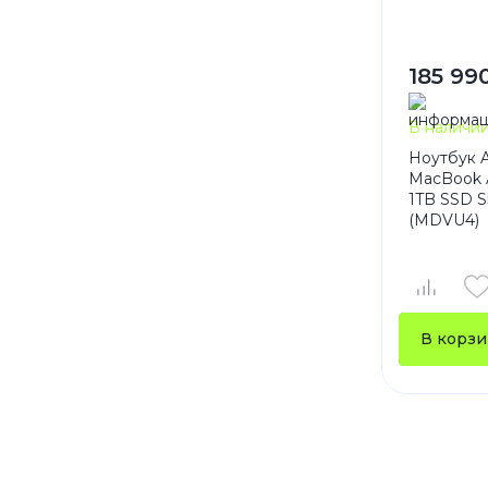
185 99
В наличи
Ноутбук 
MacBook A
1TB SSD S
(MDVU4)
В корзи