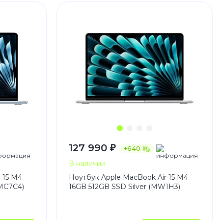
 Pro
c 8 Pro
127 990 ₽
+640
В наличии
 15 M4
Ноутбук Apple MacBook Air 15 M4
ары
(MC7C4)
16GB 512GB SSD Silver (MW1H3)
стекла