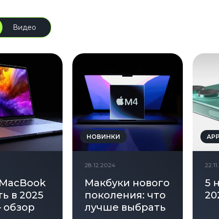
Видео
НОВИНКИ
AP
28.12.2024
22.1
 MacBook
Макбуки нового
5 
ь в 2025
поколения: что
20
 обзор
лучше выбрать