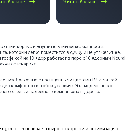
ваших нужд?
ать больше
Читать больше
ккуратный корпус и внушительный запас мощности.
та, который легко поместится в сумку и не утяжелит её,
графикой на 10 ядер работает в паре с 16-ядерным Neural
дачных сценариях.
здаёт изображение с насыщенными цветами P3 и мягкой
видео комфортно в любых условиях. Эта модель легко
чего стола, и надёжного компаньона в дороге.
 Engine обеспечивает прирост скорости и оптимизацию