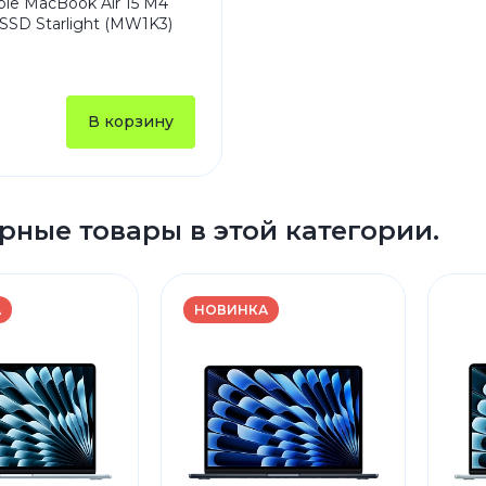
le MacBook Air 15 M4
SSD Starlight (MW1K3)
В корзину
рные товары в этой категории.
А
НОВИНКА