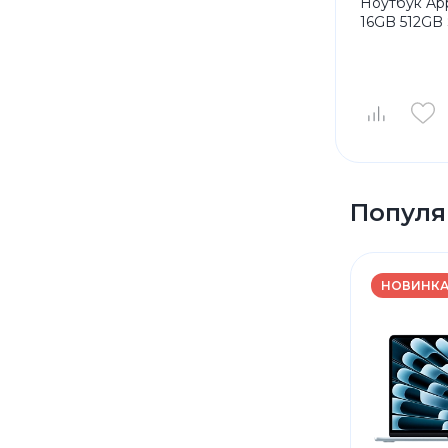
Ноутбук App
16GB 512GB 
Популя
НОВИНК