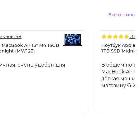
Все отзывы
зывов: 48
Отзы
 MacBook Air 13" M4 16GB
Ноутбук Apple M
dnight (MW123)
1TB SSD Midnigh
личная, очень удобен для
В общем поку
MacBook Air 15
лёгкая машина
магазину GIX з