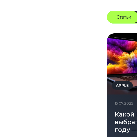
Статьи
APPLE
15.07.2025
Какой
выбрат
году —