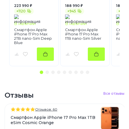
223 990 ₽
188 990 ₽
181 990
+1120
+945
+910
В наличии
В наличии
В нал
Смартфон Apple
Смартфон Apple
Смарт
iPhone 17 Pro Max
iPhone 17 Pro Max
iPhone 
2TB nano-Sim Deep
1TB nano-Sim Silver
nano-S
Blue
Отзывы
Все отзывы
Отзывов: 60
Смартфон Apple iPhone 17 Pro Max 1TB
eSim Cosmic Orange