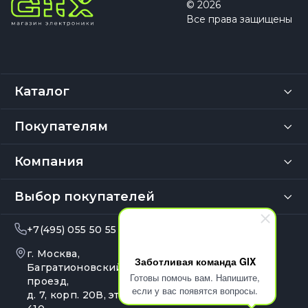
© 2026
Все права защищены
Каталог
Покупателям
Компания
Выбор покупателей
+7(495) 055 50 55
info@gix.ru
г. Москва,
10:00 – 20:00
Заботливая команда GIX
Ежедневно
Багратионовский
Готовы помочь вам. Напишите,
проезд,
если у вас появятся вопросы.
д. 7, корп. 20В, эт. 4, оф.