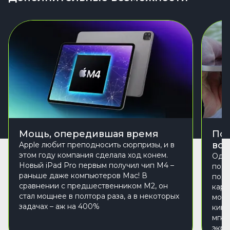
Мощь, опередившая время
Под
во
Apple любит преподносить сюрпризы, и в
этом году компания сделала ход конем.
Один
Новый iPad Pro первым получил чип M4 –
подд
раньше даже компьютеров Mac! В
подр
сравнении с предшественником M2, он
карт
стал мощнее в полтора раза, а в некоторых
мони
задачах – аж на 400%
кино
мгно
экра