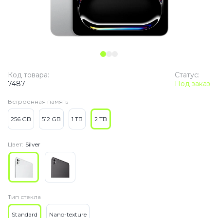
Код товара:
Статус:
7487
Под заказ
Встроенная память
256 GB
512 GB
1 TB
2 TB
Цвет:
Silver
Тип стекла
Standard
Nano-texture