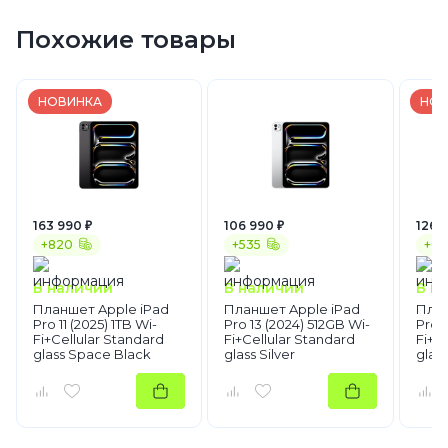
Похожие товары
НОВИНКА
НОВ
163 990 ₽
106 990 ₽
126 
+820
+535
+63
В наличии
В наличии
В н
Планшет Apple iPad
Планшет Apple iPad
План
Pro 11 (2025) 1TB Wi-
Pro 13 (2024) 512GB Wi-
Pro 1
Fi+Cellular Standard
Fi+Cellular Standard
Fi+C
glass Space Black
glass Silver
glas