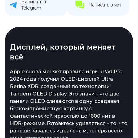
Написать в
Написать в чат
Telegram
Стильный, тонкий, прочный
Дисплей, который меняет
всё
Новый iPad Pro – это не просто планшет, а
тонкий, легкий и удивительно прочный
Apple снова меняет правила игры. iPad Pro
гаджет в стильной алюминиевой оболочке,
2024 года получил OLED-дисплей Ultra
созданной с заботой об экологии. Выбор
Retina XDR, созданный по технологии
цветов лаконичен и элегантен –
Tandem OLED Display. Это значит, что две
классический серебристый и загадочный
панели OLED сливаются в одну, создавая
«космический серый», подойдут и эстету, и
бескомпромиссную картинку с
минималисту
фантастической яркостью до 1600 нит в
HDR-режиме. Готовьтесь удивляться – то, что
раньше казалось идеальным, теперь всего