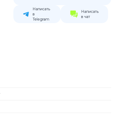
устройства
Написать
Написать
ккумуляторы
в
в чат
Telegram
ьные держатели
y