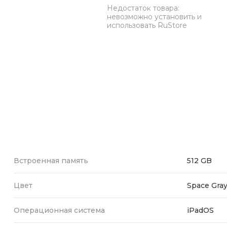
Недостаток товара:
Зарядные 
невозможно установить и
использовать RuStore
Внешние а
Кабели
Автомобил
Встроенная память
512 GB
Цвет
Space Gra
Операционная система
iPadOS