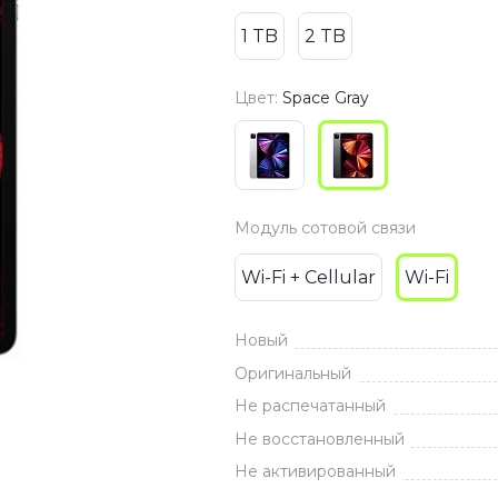
3
Series S
Pixel 9
1 TB
2 TB
2
Series Z
Pixel 8
1
Pixel 7
Цвет:
Space Gray
E
Pixel 6
Xiaomi
Honor
Модуль сотовой связи
Honor 400
Wi-Fi + Cellular
Wi-Fi
Honor 400
Honor Magi
Новый
Оригинальный
Не распечатанный
g
Redmi
Аксессу
Не восстановленный
Чехлы
Не активированный
Защитные 