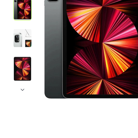
iPhone 1
iPhone 1
iPhone 1
iPhone S
Poco
F Series
M Series
X Series
Nothin