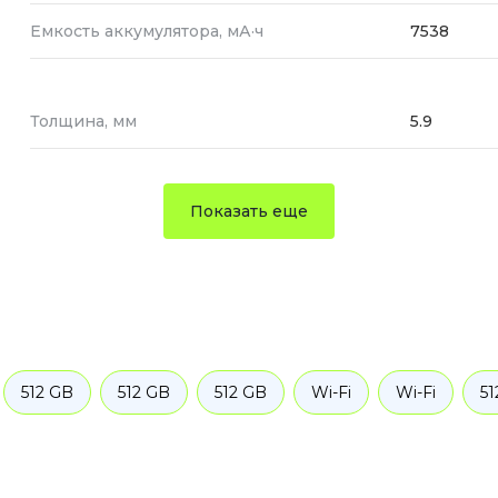
Емкость аккумулятора, мА·ч
7538
Толщина, мм
5.9
Показать еще
512 GB
512 GB
512 GB
Wi-Fi
Wi-Fi
51