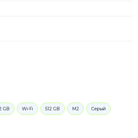
2 GB
Wi-Fi
512 GB
M2
Серый