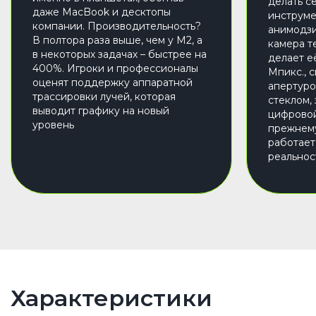
делать с
даже MacBook и десктопы
инструме
компании. Производительность?
анимодзи
В полтора раза выше, чем у M2, а
камера т
в некоторых задачах – быстрее на
делает е
400%. Игроки и профессионалы
Мпикс., 
оценят поддержку аппаратной
апертуро
трассировки лучей, которая
стеклом,
выводит графику на новый
цифровой
уровень
прежнему 
работает
реальнос
Характеристики