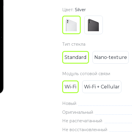
3
Series S
Pixel 9
Цвет:
Silver
2
Series Z
Pixel 8
1
Pixel 7
E
Pixel 6
Тип стекла
Standard
Nano-texture
Xiaomi
Honor
Honor 400
Модуль сотовой связи
Honor 400
Honor Magi
Wi-Fi
Wi-Fi + Cellular
Новый
g
Redmi
Аксессу
Оригинальный
Не распечатанный
Чехлы
Не восстановленный
Защитные 