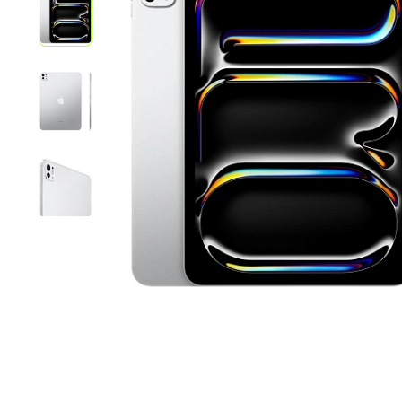
iPhone 1
iPhone 1
iPhone 1
iPhone S
Poco
F Series
M Series
X Series
Nothin