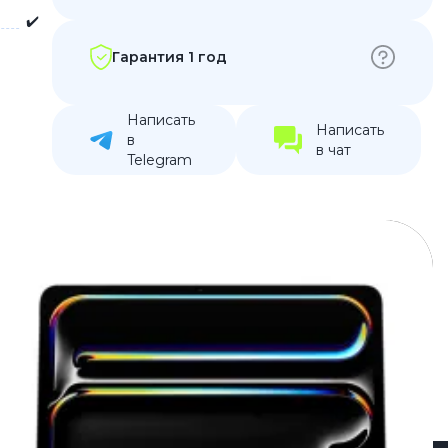
✔️
устройства
ккумуляторы
Гарантия 1 год
ьные держатели
Написать
Написать
в
в чат
Telegram