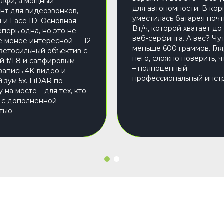
елфи, а мощный
для автономности. В кор
нт для видеозвонков,
уместилась батарея почт
 и Face ID. Основная
Вт/ч, которой хватает до
еперь одна, но это не
веб-серфинга. А вес? Чу
ё менее интересной — 12
меньше 600 граммов. Гля
светосильный объектив с
него, сложно поверить, ч
й f/1.8 и сапфировым
– полноценный
 запись 4K-видео и
профессиональный инст
 зум 5x. LiDAR по-
на месте – для тех, кто
 с дополненной
тью