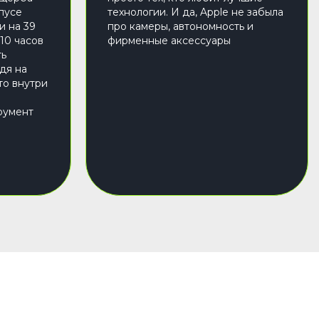
пусе
технологии. И да, Apple не забыла
и на 39
про камеры, автономность и
 10 часов
фирменные аксессуары
ть
дя на
то внутри
румент