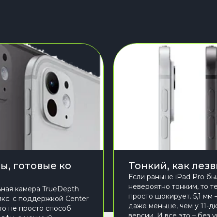
ы, готовые ко
Тонкий, как лез
Если раньше iPad Pro бы
невероятно тонким, то т
ная камера TrueDepth
просто шокирует. 5,1 мм 
икс. с поддержкой Center
даже меньше, чем у 11-
это не просто способ
версии. И всё это – без