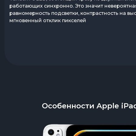
любыми задачами – от рендеринга видео до
работающих синхронно. Это значит невероятна
тяжеловесных игр. Фантастическая лёгкость, ко
равномерность подсветки, контрастность на выс
кажется невозможной при таких размерах. Новы
мгновенный отклик пикселей
2024 года с 13-дюймовым OLED-дисплеем – это 
который ломает привычные представления о п
Особенности Apple iPad 