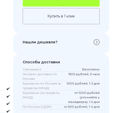
Купить в 1 клик
Нашли дешевле?
Способы доставки
 Pro
Самовывоз
Бесплатно
c 8 Pro
Экспрес-доставка по
1500 рублей, 3 часа
Москве
Курьером по Москве (в
1000 рублей, 1-2 дня
пределах МКАД)
✔️
Курьером (за пределы
от 1000 рублей
ары
✔️
МКАД)
(уточняйте у
менеджера), 1-2 дня
✔️
По России (СДЭК)
от 500 рублей, 1-4 дня
✔️
стекла