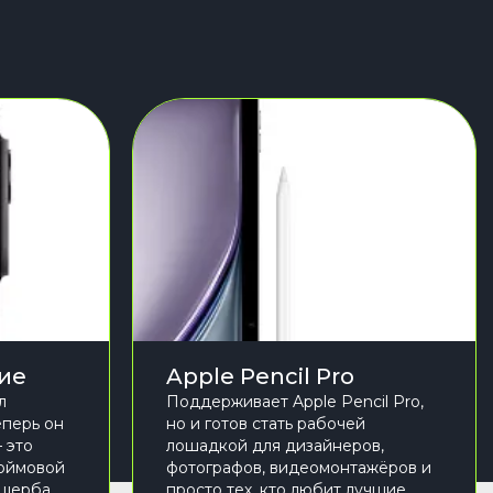
вие
Apple Pencil Pro
л
Поддерживает Apple Pencil Pro,
еперь он
но и готов стать рабочей
– это
лошадкой для дизайнеров,
дюймовой
фотографов, видеомонтажёров и
 ущерба
просто тех, кто любит лучшие