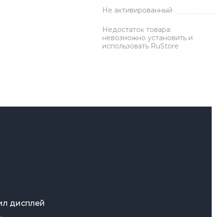
Не активированный
Зарядные 
Внешние а
Недостаток товара:
невозможно установить и
Кабели
использовать RuStore
Автомобил
 первой
чил дисплей
иться с
,