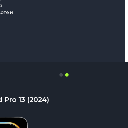
я
торая
оте и
й iPad Pro
гаджет,
ланшетах
Pro 13 (2024)