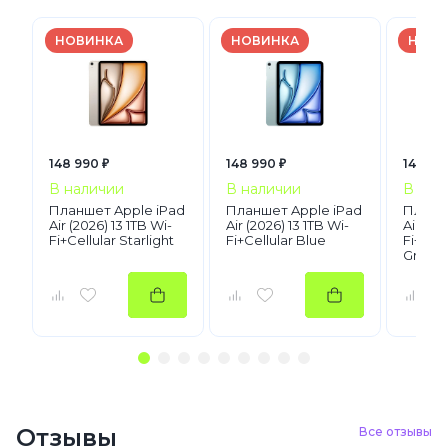
НОВИНКА
НОВИНКА
НОВИ
148 990 ₽
148 990 ₽
148 99
В наличии
В наличии
В нал
Планшет Apple iPad
Планшет Apple iPad
Планше
Air (2026) 13 1TB Wi-
Air (2026) 13 1TB Wi-
Air (20
Fi+Cellular Starlight
Fi+Cellular Blue
Fi+Cel
Gray
Отзывы
Все отзывы