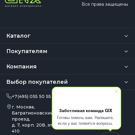
Все права защищены
Каталог
Покупателям
Компания
Выбор покупателей
+7(495) 055 50 55
info@gix.ru
г. Москва,
10:00 – 20:00
Заботливая команда GIX
Ежедневно
Багратионовский
Готовы помочь вам. Напишите,
проезд,
если у вас появятся вопросы.
д. 7, корп. 20В, эт. 4, оф.
410