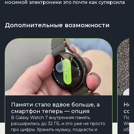
носимой электроники это почти как суперсила
Дополнительные возможности
Памяти стало вдвое больше, а
Нов
смартфон теперь — опция
со 
В Galaxy Watch 7 внутренняя память
Под 
расширилась до 32 ГБ, и это уже не просто
Wear
про цифры. Хранить музыку, подкасты и
обол