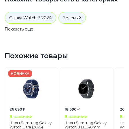
Galaxy Watch 7 2024
Зеленый
Показать еще
Galaxy Watch 7
Умные смарт часы
Galaxy Watch
Похожие товары
НОВИНКА
26 690 ₽
18 690 ₽
20 9
В наличии
В наличии
В н
Часы Samsung Galaxy
Часы Samsung Galaxy
Часы
Watch Ultra (2025)
Watch 8 LTE 40mm
Watc