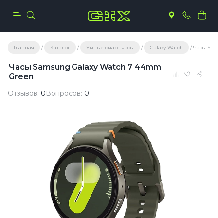
Главная
Каталог
Умные смарт часы
Galaxy Watch
Часы Sam
Часы Samsung Galaxy Watch 7 44mm
Green
Отзывов:
0
Вопросов:
0