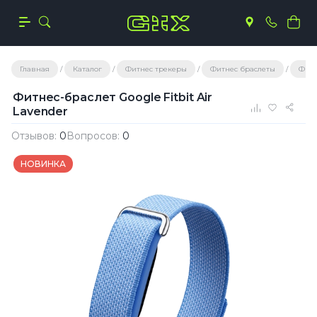
Главная
Каталог
Фитнес трекеры
Фитнес браслеты
Фитн
Фитнес-браслет Google Fitbit Air
Lavender
Отзывов:
0
Вопросов:
0
НОВИНКА