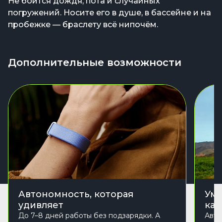
Не боится дождя, пота и случайных
погружений. Носите его в душе, в бассейне и на
пробежке — браслету всё нипочём.
Дополнительные возможности
Автономность, которая
Умн
удивляет
ка
До 7–8 дней работы без подзарядки. А
Авто